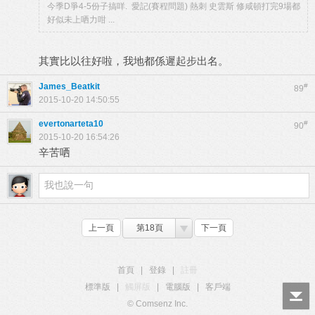
今季D爭4-5份子搞咩. 愛記(賽程問題) 熱刺 史雲斯 修咸頓打完9場都
好似未上哂力咁 ...
其實比以往好啦，我地都係遲起步出名。
James_Beatkit
#
89
2015-10-20 14:50:55
evertonarteta10
#
90
2015-10-20 16:54:26
辛苦哂
上一頁
第18頁
下一頁
首頁
|
登錄
|
註冊
標準版
|
觸屏版
|
電腦版
|
客戶端
© Comsenz Inc.