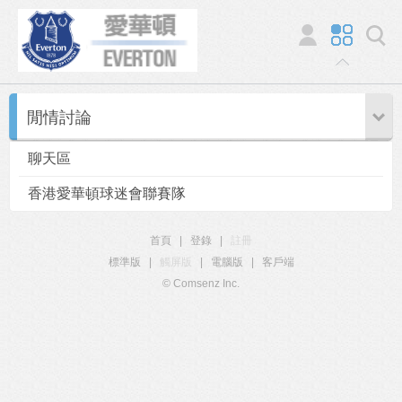
閒情討論
聊天區
香港愛華頓球迷會聯賽隊
首頁
|
登錄
|
註冊
標準版
|
觸屏版
|
電腦版
|
客戶端
© Comsenz Inc.