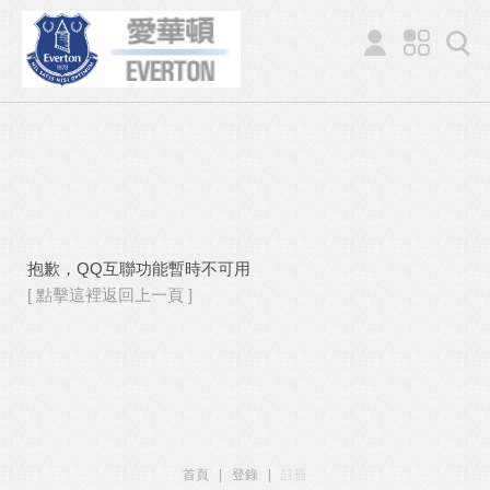
抱歉，QQ互聯功能暫時不可用
[ 點擊這裡返回上一頁 ]
首頁
|
登錄
|
註冊