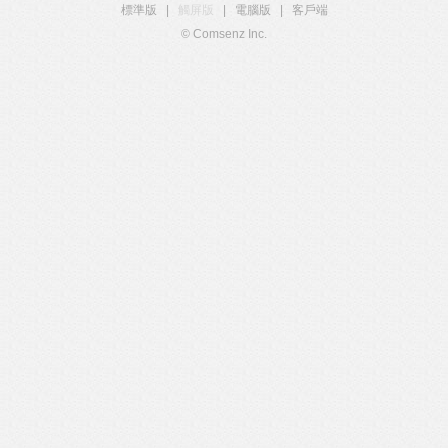
標準版
|
觸屏版
|
電腦版
|
客戶端
© Comsenz Inc.