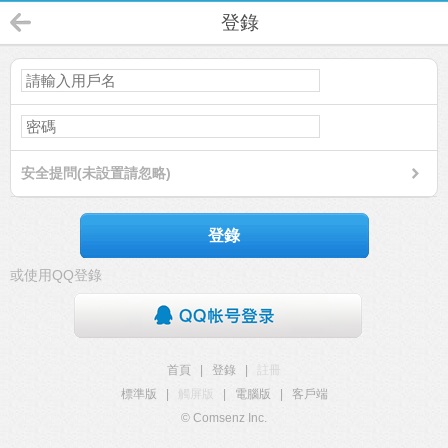
登錄
安全提問(未設置請忽略)
登錄
或使用QQ登錄
首頁
|
登錄
|
註冊
標準版
|
觸屏版
|
電腦版
|
客戶端
© Comsenz Inc.