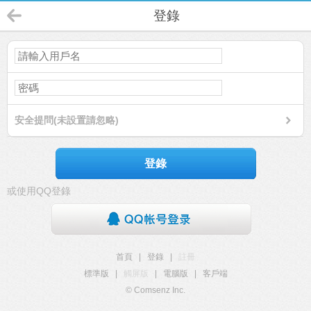
登錄
安全提問(未設置請忽略)
登錄
或使用QQ登錄
首頁
|
登錄
|
註冊
標準版
|
觸屏版
|
電腦版
|
客戶端
© Comsenz Inc.