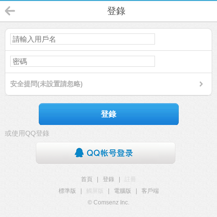
登錄
安全提問(未設置請忽略)
登錄
或使用QQ登錄
首頁
|
登錄
|
註冊
標準版
|
觸屏版
|
電腦版
|
客戶端
© Comsenz Inc.