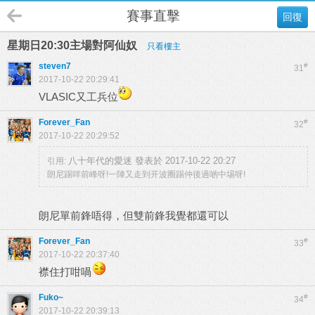
賽事直擊
回復
星期日20:30主場對阿仙奴
只看樓主
steven7
#
31
2017-10-22 20:29:41
VLASIC又工兵位
Forever_Fan
#
32
2017-10-22 20:29:52
八十年代的愛迷 發表於 2017-10-22 20:27
引用:
朗尼踢咩前峰呀!一陣又走到开波圈踢仲後過啲中埸呀!
朗尼單前鋒唔得，但雙前鋒我覺都還可以
Forever_Fan
#
33
2017-10-22 20:37:40
襟住打咁喎
Fuko~
#
34
2017-10-22 20:39:13