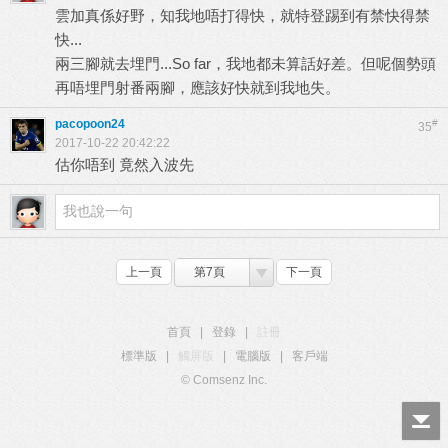
雲加真係好野，知我地唔打得快，就特登踢到有禁快得禁
快...
兩三腳就去埋門...So far，我地都未算話好差。但呢個勢頭
再唔埋門射番兩腳，應該好快就到我地失。
pacopoon24
#
35
2017-10-22 20:42:22
估你唔到 竟然入波先
上一頁
第7頁
下一頁
首頁
|
登錄
|
註冊
標準版
|
觸屏版
|
電腦版
|
客戶端
© Comsenz Inc.