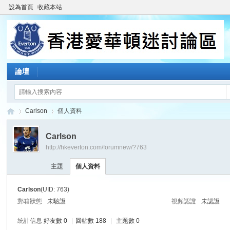
設為首頁
收藏本站
論壇
Carlson
個人資料
Carlson
http://hkeverton.com/forumnew/?763
香
›
›
主題
個人資料
Carlson
(UID: 763)
郵箱狀態
未驗證
視頻認證
未認證
統計信息
好友數 0
|
回帖數 188
|
主題數 0