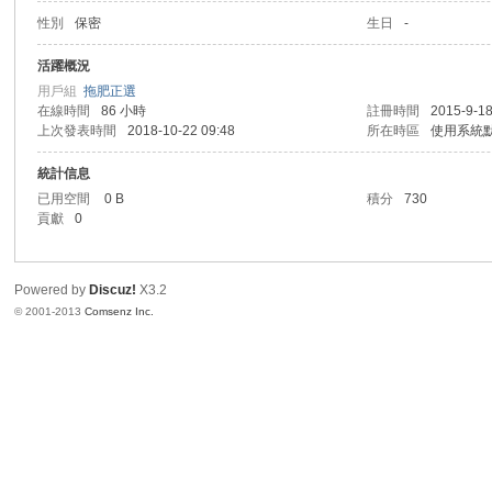
性別
保密
生日
-
港
活躍概況
用戶組
拖肥正選
在線時間
86 小時
註冊時間
2015-9-18
上次發表時間
2018-10-22 09:48
所在時區
使用系統
統計信息
已用空間
0 B
積分
730
貢獻
0
愛
Powered by
Discuz!
X3.2
© 2001-2013
Comsenz Inc.