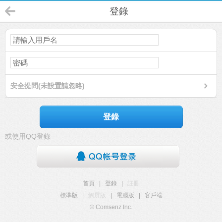
登錄
安全提問(未設置請忽略)
登錄
或使用QQ登錄
首頁
|
登錄
|
註冊
標準版
|
觸屏版
|
電腦版
|
客戶端
© Comsenz Inc.