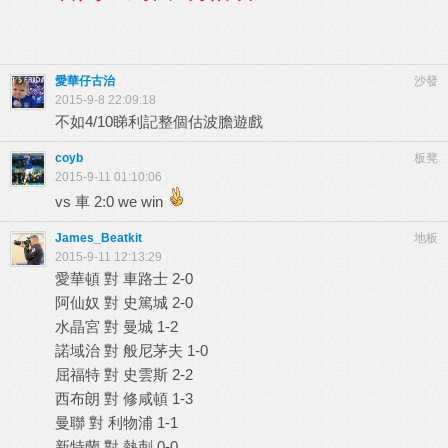
愛華仔古治
沙發
2015-9-8 22:09:18
不如4/10睇利記整個估波膽遊戲
coyb
板凳
2015-9-11 01:10:06
vs 車 2:0 we win
James_Beatkit
地板
2015-9-11 12:13:29
愛華頓 對 車路士 2-0
阿仙奴 對 史篤城 2-0
水晶宮 對 曼城 1-2
諾域治 對 般尼茅夫 1-0
屈福特 對 史雲斯 2-2
西布朗 對 修咸頓 1-3
曼聯 對 利物浦 1-1
新特蘭 對 熱刺 0-0