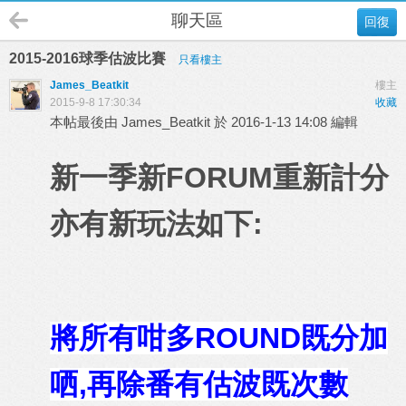
聊天區
回復
2015-2016球季估波比賽
只看樓主
James_Beatkit
樓主
2015-9-8 17:30:34
收藏
本帖最後由 James_Beatkit 於 2016-1-13 14:08 編輯
新一季新FORUM重新計分
亦有新玩法如下:
將所有咁多ROUND既分加
哂,再除番有估波既次數