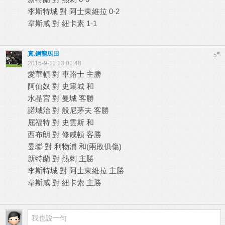
李斯特城 對 阿士東維拉 0-2
韋斯咸 對 紐卡素 1-1
真.鋼龍馬田
#
5
2015-9-11 13:01:48
愛華頓 對 車路士 主勝
阿仙奴 對 史篤城 和
水晶宮 對 曼城 客勝
諾域治 對 般尼茅夫 客勝
屈福特 對 史雲斯 和
西布朗 對 修咸頓 客勝
曼聯 對 利物浦 和(兩敗俱傷)
新特蘭 對 熱刺 主勝
李斯特城 對 阿士東維拉 主勝
韋斯咸 對 紐卡素 主勝