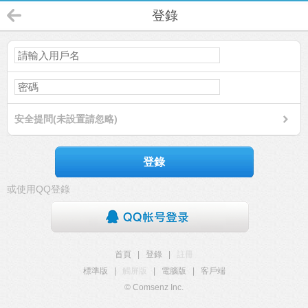
登錄
安全提問(未設置請忽略)
登錄
或使用QQ登錄
首頁
|
登錄
|
註冊
標準版
|
觸屏版
|
電腦版
|
客戶端
© Comsenz Inc.