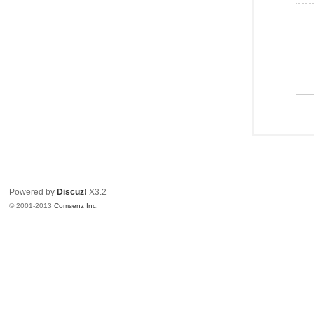
Powered by
Discuz!
X3.2
© 2001-2013
Comsenz Inc.