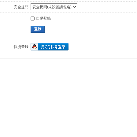
安全提問:
自動登錄
登錄
快捷登錄: