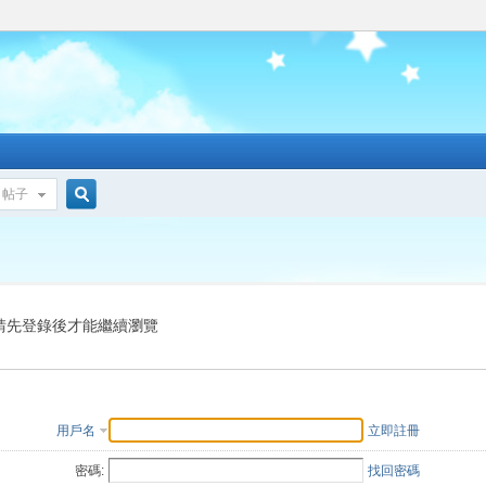
帖子
搜
索
請先登錄後才能繼續瀏覽
用戶名
立即註冊
密碼:
找回密碼