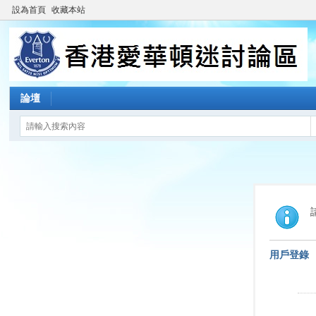
設為首頁
收藏本站
論壇
用戶登錄