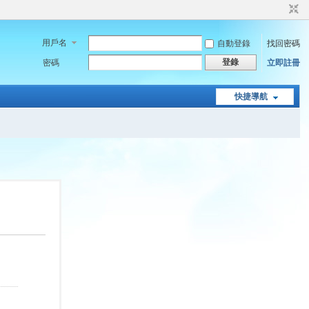
用戶名
自動登錄
找回密碼
登錄
密碼
立即註冊
快捷導航