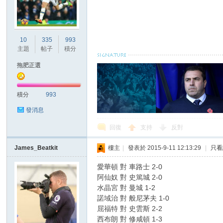
10
335
993
主題
帖子
積分
區
拖肥正選
積分
993
發消息
回復
支持
反對
James_Beatkit
樓主
|
發表於 2015-9-11 12:13:29
|
只看
愛華頓 對 車路士 2-0
阿仙奴 對 史篤城 2-0
水晶宮 對 曼城 1-2
諾域治 對 般尼茅夫 1-0
屈福特 對 史雲斯 2-2
西布朗 對 修咸頓 1-3