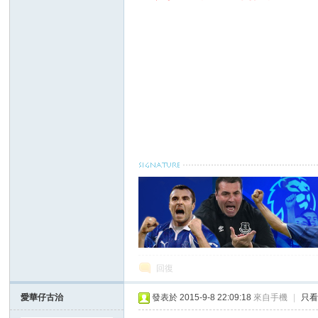
華
頓
回復
迷
愛華仔古治
發表於 2015-9-8 22:09:18
來自手機
|
只