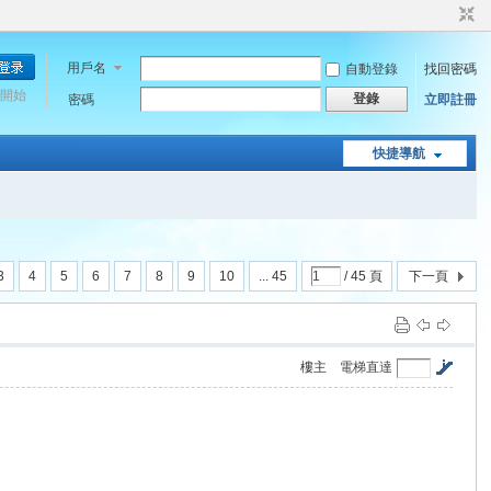
用戶名
自動登錄
找回密碼
開始
登錄
密碼
立即註冊
快捷導航
3
4
5
6
7
8
9
10
... 45
/ 45 頁
下一頁
樓主
電梯直達