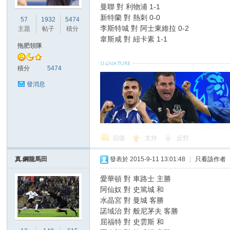
曼聯 對 利物浦 1-1
新特蘭 對 熱刺 0-0
57
1932
5474
李斯特城 對 阿士東維拉 0-2
主題
帖子
積分
韋斯咸 對 紐卡素 1-1
拖肥領隊
積分
5474
發消息
回復
支持
反對
真.鋼龍馬田
發表於 2015-9-11 13:01:48
|
只看該作者
愛華頓 對 車路士 主勝
阿仙奴 對 史篤城 和
水晶宮 對 曼城 客勝
諾域治 對 般尼茅夫 客勝
屈福特 對 史雲斯 和