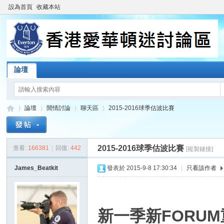
設為首頁
收藏本站
論壇
論壇
閒情討論
聊天區
2015-2016球季估波比賽
2015-2016球季估波比賽
查看:
166381
|
回復:
442
[複製鏈接]
香
»
›
›
›
James_Beatkit
發表於 2015-9-8 17:30:34
|
只看該作者
新一季新FORU