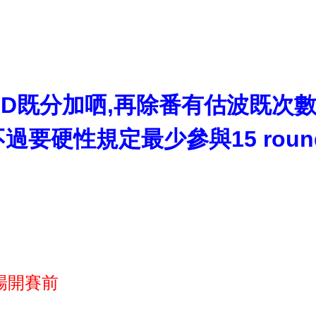
既分加哂,再除番有估波既次數 e.
 (不過要硬性規定最少參與15 roun
場開賽前