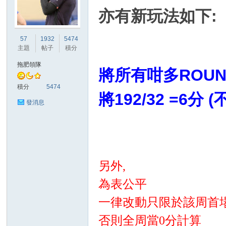
亦有新玩法如下:
港
57
1932
5474
主題
帖子
積分
拖肥領隊
將所有咁多ROUND
積分
5474
將192/32 =6分
發消息
愛
另外,
為表公平
一律改動只限於該周首
否則全周當0分計算