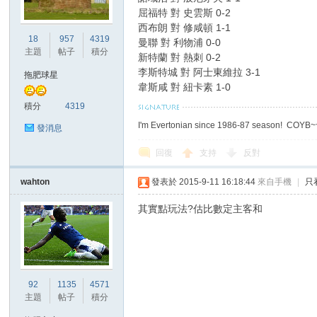
屈福特 對 史雲斯 0-2
西布朗 對 修咸頓 1-1
18
957
4319
曼聯 對 利物浦 0-0
主題
帖子
積分
新特蘭 對 熱刺 0-2
李斯特城 對 阿士東維拉 3-1
拖肥球星
韋斯咸 對 紐卡素 1-0
積分
4319
I'm Evertonian since 1986-87 season! COYB
發消息
回復
支持
反對
wahton
發表於 2015-9-11 16:18:44
來自手機
|
只
其實點玩法?估比數定主客和
92
1135
4571
主題
帖子
積分