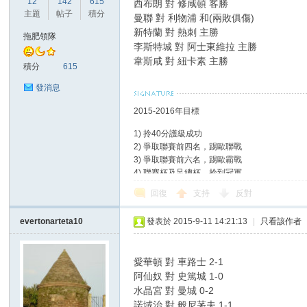
12
142
615
西布朗 對 修咸頓 客勝
主題
帖子
積分
曼聯 對 利物浦 和(兩敗俱傷)
新特蘭 對 熱刺 主勝
拖肥領隊
李斯特城 對 阿士東維拉 主勝
韋斯咸 對 紐卡素 主勝
積分
615
發消息
2015-2016年目標
1) 拎40分護級成功
2) 爭取聯賽前四名，踢歐聯戰
3) 爭取聯賽前六名，踢歐霸戰
4) 聯賽杯及足總杯，拎到冠軍
回復
支持
反對
evertonarteta10
發表於 2015-9-11 14:21:13
|
只看該作者
愛華頓 對 車路士 2-1
阿仙奴 對 史篤城 1-0
水晶宮 對 曼城 0-2
諾域治 對 般尼茅夫 1-1