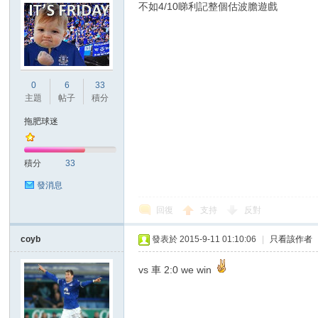
不如4/10睇利記整個估波膽遊戲
0
6
33
主題
帖子
積分
討
拖肥球迷
積分
33
發消息
回復
支持
反對
coyb
發表於 2015-9-11 01:10:06
|
只看該作者
論
vs 車 2:0 we win