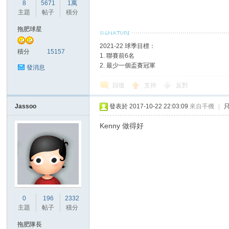
華
8
5671
1萬
主題
帖子
積分
拖肥球星
2021-22 球季目標：
積分
15157
1. 聯賽前6名
2. 最少一個盃賽冠軍
發消息
回復
支持
反對
頓
Jassoo
發表於 2017-10-22 22:03:09
來自手機
|
Kenny 做得好
0
196
2332
迷
主題
帖子
積分
拖肥隊長