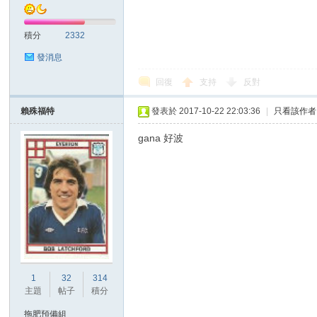
積分
2332
發消息
回復
支持
反對
賴殊福特
發表於 2017-10-22 22:03:36
|
只看該作者
討
gana 好波
論
1
32
314
主題
帖子
積分
拖肥預備組