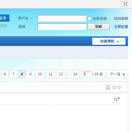
用戶名
自動登錄
找回密碼
開始
登錄
密碼
立即註冊
快捷導航
6
7
8
9
10
11
12
... 19
/ 19 頁
下一頁
#
71