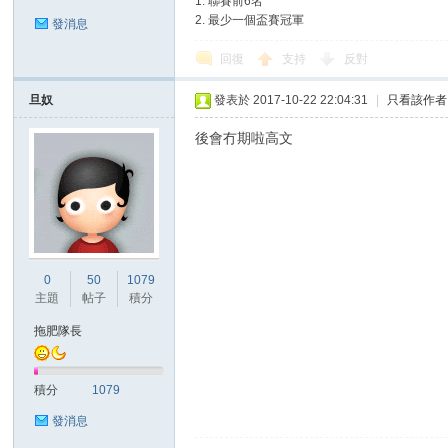
1. 聯賽前6名
2. 最少一個盃賽冠軍
發消息
回復
支持
反對
旦奴
發表於 2017-10-22 22:04:31
|
只看該作者
後會冇期啦高文
0
50
1079
主題
帖子
積分
拖肥隊長
積分
1079
發消息