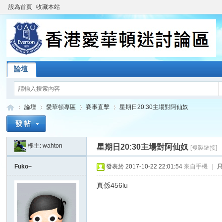
設為首頁
收藏本站
論壇
論壇
愛華頓專區
賽事直擊
星期日20:30主場對阿仙奴
樓主:
wahton
星期日20:30主場對阿仙奴
[複製鏈接]
香
»
›
›
›
Fuko~
發表於 2017-10-22 22:01:54
來自手機
|
真係456lu