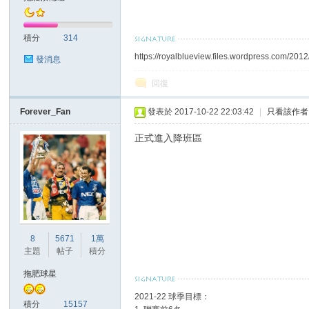
積分
314
https://royalblueview.files.wordpress.com/2012
發消息
區
回復
Forever_Fan
發表於 2017-10-22 22:03:42
|
只看該作者
正式進入降班區
8
5671
1萬
主題
帖子
積分
拖肥球星
2021-22 球季目標：
積分
15157