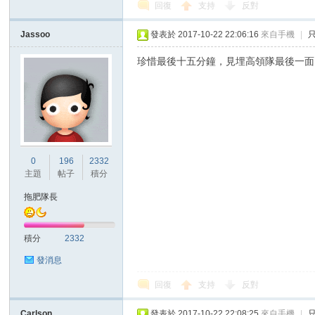
回復
支持
反對
Jassoo
發表於 2017-10-22 22:06:16
來自手機
|
珍惜最後十五分鐘，見埋高領隊最後一面
0
196
2332
主題
帖子
積分
拖肥隊長
積分
2332
發消息
回復
支持
反對
Carlson
發表於 2017-10-22 22:08:25
來自手機
|