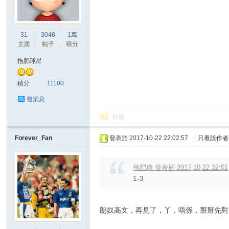
港
31
3048
1萬
主題
帖子
積分
拖肥球星
積分
11100
發消息
回復
愛
Forever_Fan
發表於 2017-10-22 22:02:57
|
只看該作者
拖肥糖 發表於 2017-10-22 22:01
1-3
朗奴高文，再見了，丫，唔係，掰掰先對