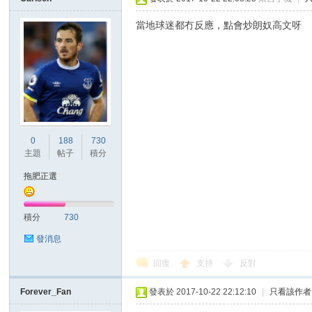
當地球迷都冇反應，點會炒朗奴高文呀
0
188
730
主題
帖子
積分
拖肥正選
積分
730
發消息
回復
支持
反對
Forever_Fan
發表於 2017-10-22 22:12:10
|
只看該作者