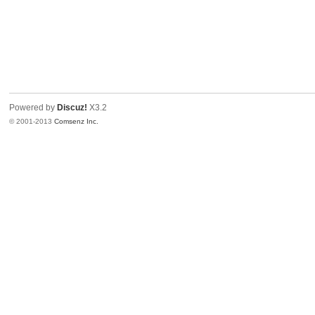
Powered by
Discuz!
X3.2
© 2001-2013
Comsenz Inc.