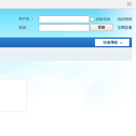
用戶名
自動登錄
找回密碼
登錄
密碼
立即註冊
快捷導航