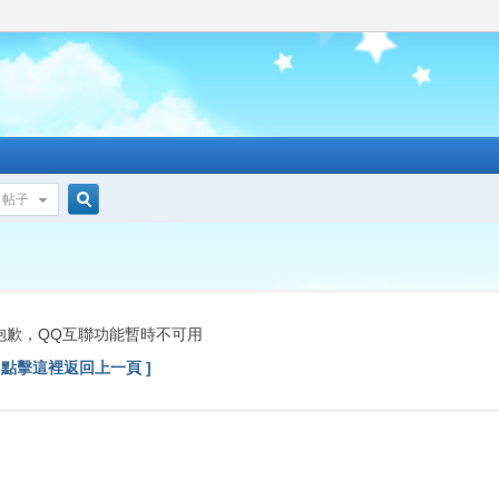
帖子
搜
索
抱歉，QQ互聯功能暫時不可用
[ 點擊這裡返回上一頁 ]