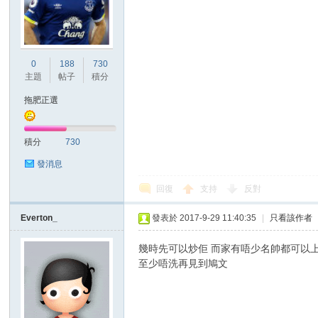
0
188
730
主題
帖子
積分
拖肥正選
積分
730
發消息
回復
支持
反對
Everton_
發表於 2017-9-29 11:40:35
|
只看該作者
幾時先可以炒佢 而家有唔少名帥都可以上
至少唔洗再見到鳩文