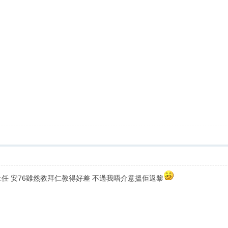
任 安76雖然教拜仁教得好差 不過我唔介意搵佢返黎