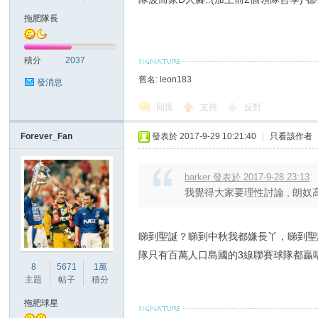
華
拖肥隊長
積分
2037
舊名: leon183
發消息
回復
支持
反對
Forever_Fan
發表於 2017-9-29 10:21:40
|
只看該作者
頓
barker 發表於 2017-9-28 23:13
我覺得大家要理性討論 , 朗奴高
睇到聖誕？睇到中秋我都嫌長丫，睇到聖
隊只有百萬人口島國的3線聯賽球隊都贏
8
5671
1萬
主題
帖子
積分
迷
拖肥球星