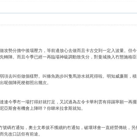
做攻勢分擔中後場壓力，等前邊放心去做而且卡古交到一定入波量。但今
先轉陣。而且今季已經一再臨場神級調動致失分，對曼城換入冇態施格臣
弱項去叫佢做個樣野。叫條魚跑步叫隻馬游水就死得啦。明知威廉斯，積
出呢個陣死梗都照出幾次。
達連今季冇一場打得好就打足，又試過為左令卡華利雲有得踢寧願一再擺
尼亞斯會有機會上陣咩？你睇米拉拿斯就知。
er冇號碼冇通知，奧士文希拔不獲續約冇通知，破壞球會一直經營傳統，
而先改口話佢有前途。