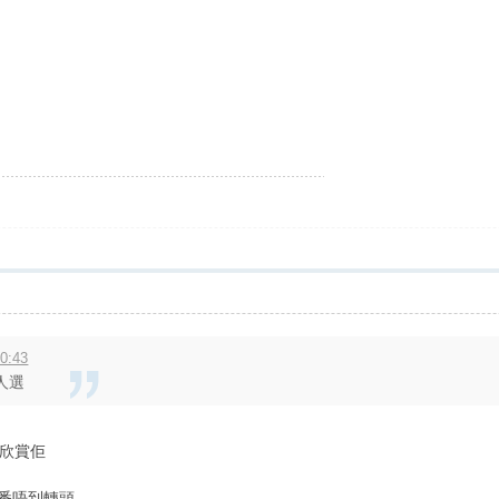
0:43
人選
K欣賞佢
番唔到轉頭..