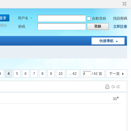
用戶名
自動登錄
找回密碼
開始
登錄
密碼
立即註冊
快捷導航
3
4
5
6
7
8
9
10
... 42
/ 42 頁
下一頁
#
31