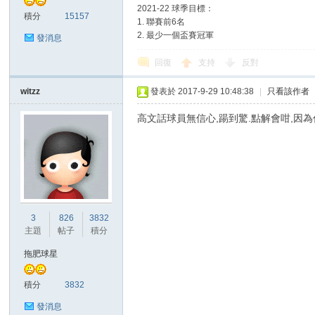
2021-22 球季目標：
積分
15157
1. 聯賽前6名
2. 最少一個盃賽冠軍
發消息
回復
支持
反對
witzz
發表於 2017-9-29 10:48:38
|
只看該作者
討
高文話球員無信心,踼到驚.點解會咁,因
3
826
3832
主題
帖子
積分
論
拖肥球星
積分
3832
發消息