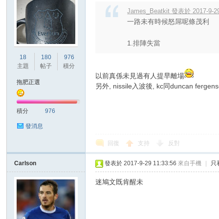
James_Beatkit 發表於 2017-9-29
一路未有時候怒屌呢條茂利
1.排陣失當
18
180
976
主題
帖子
積分
以前真係未見過有人提早離場
拖肥正選
另外, nissile入波後, kc同duncan f
積分
976
發消息
回復
支持
反對
Carlson
發表於 2017-9-29 11:33:56
來自手機
|
只
迷鳩文既肯醒未