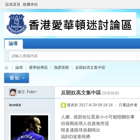
設為首頁
收藏本站
論壇
論壇
愛華頓專區
拖肥茶館
反朗奴高文集中區
樓主:
Fuko~
反朗奴高文集中區
[複製鏈接]
香
»
›
›
›
leonkit
發表於 2017-9-29 09:18:16
|
只看該作者
人腳.. 係部份位置差小小可能唔關佢事
但係戰術用人佢責無旁貸
咁多邊路球員都唔出
搞到D波塞死哂