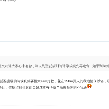
文功過大家心中有數 , 咪去到聖誕後到時球隊成績先再定奪 , 如果到時仲係 
誕要護級的時候真係要搵大sam打救，花左150m買人的我地情何以堪
唔到，你指望對住其他英超球隊有得贏？撤換領隊刻不容緩