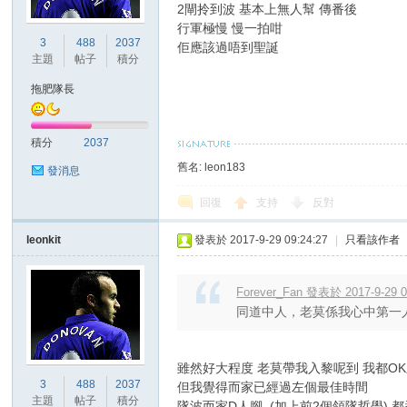
2閘拎到波 基本上無人幫 傳番後
行軍極慢 慢一拍咁
3
488
2037
佢應該過唔到聖誕
港
主題
帖子
積分
拖肥隊長
積分
2037
舊名: leon183
發消息
回復
支持
反對
愛
leonkit
發表於 2017-9-29 09:24:27
|
只看該作者
Forever_Fan 發表於 2017-9-29 0
同道中人，老莫係我心中第一
雖然好大程度 老莫帶我入黎呢到 我都O
3
488
2037
但我覺得而家已經過左個最佳時間
主題
帖子
積分
隊波而家D人腳..(加上前2個領隊哲學) 都