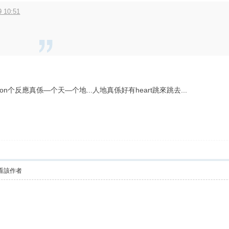
 10:51
ergenson个反應真係—个天—个地...人地真係好有heart跳來跳去...
看該作者