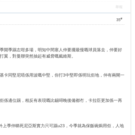
舉報
#
35
季開季踢左咁多場，明知中間塞人仲要擺最慢嘅球員落去，仲要好
打翼，對曼聯突然抽起有威脅嘅戴維斯。
基卡同堅尼唔係用波嘅中堅，你打3中堅即係明玩佢地，仲有兩閘一
佢係邊位踢，相反有表現嘅比錫噚晚後備都冇，卡拉臣更加係一再
另外上季仲睇死尼亞斯實力只可踢u23，今季就為保飯碗焗用佢，人地