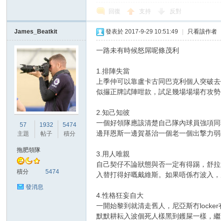
回復
支持
反對
James_Beatkit
發表於 2017-9-29 10:51:49
|
只看該作者
一路未有時候怒屌呢條茂利
區
1.排陣失當
上季仲可以靠盧卡古同巴克利個人突破去
似攞正牌試陣咁款，試足幾場場場冇攻勢
2.知己知彼
一個好領隊應該清楚自己隊內球員強項同
57
1932
5474
邊拜恩斯一邊賀基治一個老一個出撃力弱
主題
帖子
積分
拖肥領隊
3.用人唯親
自己契仔不論狀態與否一定有得踢，舒拉
積分
5474
入替打得好嘅戴維斯。如果唔係冇波入，
發消息
4.性格狂妄自大
一開始黎到就清走舊人，尼亞斯冇lock
默默耕耘入波個死人樣黑到鑊屎一樣，繼