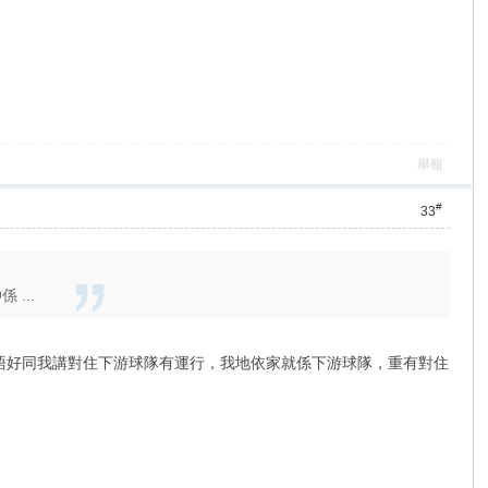
舉報
#
33
...
，唔好同我講對住下游球隊有運行，我地依家就係下游球隊，重有對住