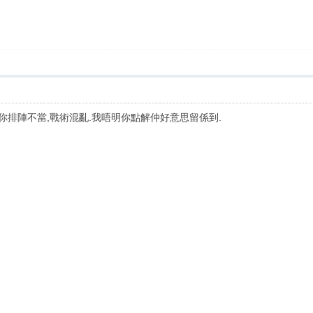
為你排陣不當,戰術混亂.我唔明你點解仲好意思留係到.