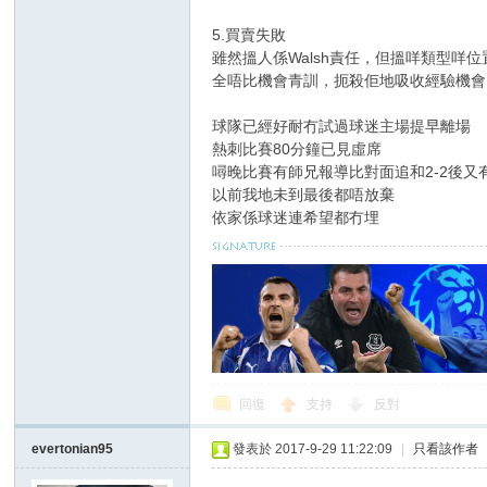
5.買賣失敗
雖然搵人係Walsh責任，但搵咩類型
全唔比機會青訓，扼殺佢地吸收經驗機會
球隊已經好耐冇試過球迷主場提早離場
熱刺比賽80分鐘已見虛席
噚晚比賽有師兄報導比對面追和2-2後又
以前我地未到最後都唔放棄
依家係球迷連希望都冇埋
回復
支持
反對
evertonian95
發表於 2017-9-29 11:22:09
|
只看該作者