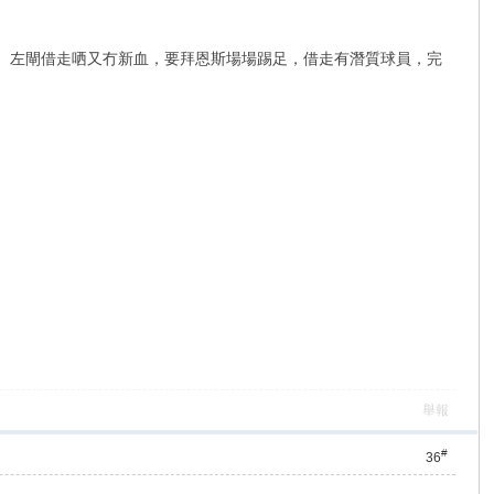
人。左閘借走哂又冇新血，要拜恩斯場場踢足，借走有潛質球員，完
舉報
#
36