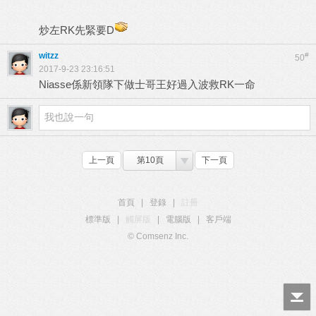
炒左RK先緊要D
witzz
#
50
2017-9-23 23:16:51
Niasse係新領隊下做士哥王好過入波救RK一命
上一頁
第10頁
下一頁
首頁
|
登錄
|
註冊
標準版
|
觸屏版
|
電腦版
|
客戶端
© Comsenz Inc.