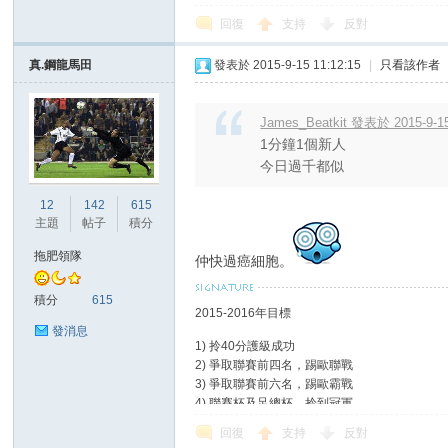
回復
支持
反對
真.鋼龍馬田
發表於 2015-9-15 11:12:15
|
只看該作者
區
James_Beatkit 發表於 2015-9-15
1分鐘1個新人
今日過千都似
12
142
615
主題
帖子
積分
拖肥領隊
仲快過癌細胞。
積分
615
2015-2016年目標
發消息
1) 拎40分護級成功
2) 爭取聯賽前四名，踢歐聯戰
3) 爭取聯賽前六名，踢歐霸戰
4) 聯賽杯及足總杯，拎到冠軍
回復
支持
反對