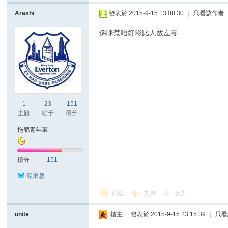
Arashi
發表於 2015-9-15 13:08:30
|
只看該作者
係咪禁唔好彩比人放左毒
1
23
151
主題
帖子
積分
拖肥青年軍
積分
151
發消息
回復
支持
反對
unite
樓主
|
發表於 2015-9-15 23:15:39
|
只看