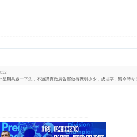
:32
星期共處一下先，不過講真做廣告都做得聰明少少，成埋字，嚮今時今日邊