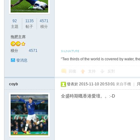
92
1135
4571
主題
帖子
積分
拖肥主席
積分
4571
“Two thirds of the world is covered by water, th
發消息
回復
支持
反對
coyb
發表於 2015-11-10 20:53:01
來自手機
|
全盛時期嘅香港愛壇。。:-D