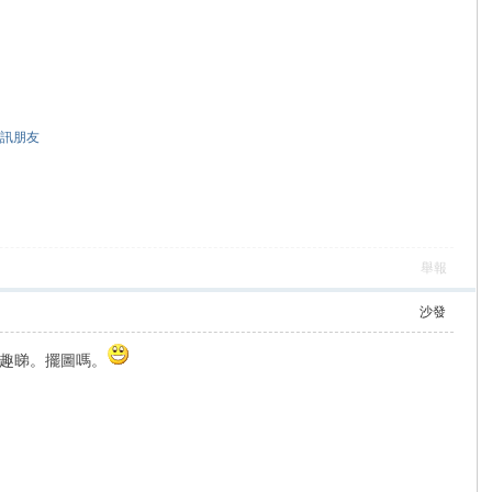
訊朋友
舉報
沙發
趣睇。擺圖嗎。