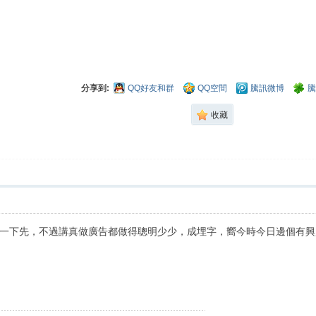
分享到:
QQ好友和群
QQ空間
騰訊微博
騰
收藏
一下先，不過講真做廣告都做得聰明少少，成埋字，嚮今時今日邊個有興