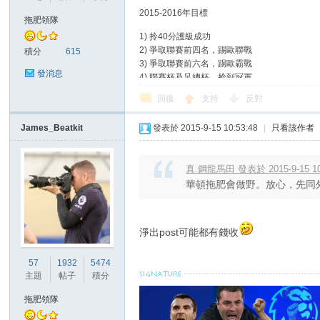
華
2015-2016年目標
拖肥領隊
1) 拎40分護級成功
2) 爭取聯賽前四名，踢歐聯戰
積分
615
3) 爭取聯賽前六名，踢歐霸戰
發消息
4) 聯賽杯及足總杯，拎到冠軍
回復
支持
反對
James_Beatkit
發表於 2015-9-15 10:53:48
|
只看該作者
頓
真.鋼龍馬田 發表於 2015-9-15 10
華頓拖肥會做野。放心，先同外
淨出post可能都有錢收
57
1932
5474
主題
帖子
積分
迷
拖肥領隊