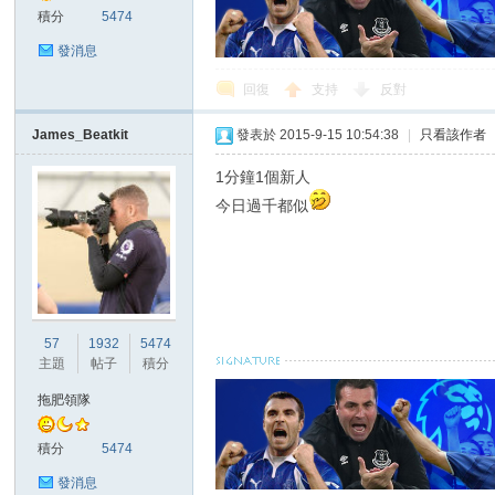
積分
5474
發消息
回復
支持
反對
James_Beatkit
發表於 2015-9-15 10:54:38
|
只看該作者
討
1分鐘1個新人
今日過千都似
57
1932
5474
主題
帖子
積分
論
拖肥領隊
積分
5474
發消息