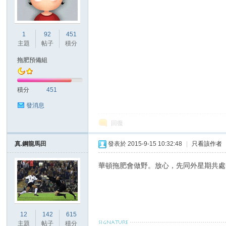
港
1
92
451
主題
帖子
積分
拖肥預備組
積分
451
發消息
回復
愛
真.鋼龍馬田
發表於 2015-9-15 10:32:48
|
只看該作者
華頓拖肥會做野。放心，先同外星期共處
12
142
615
主題
帖子
積分