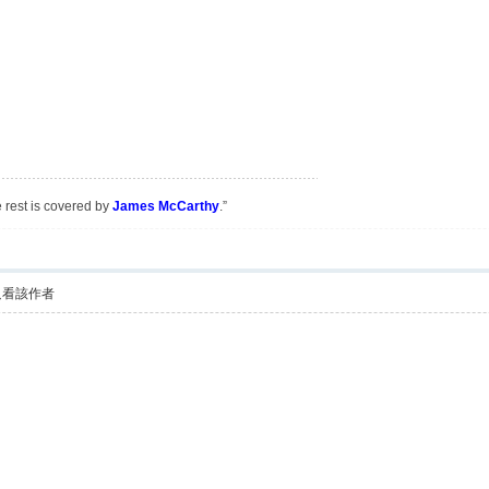
e rest is covered by
James McCarthy
.”
只看該作者