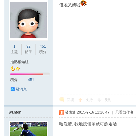
佢地又黎啦
1
92
451
主題
帖子
積分
拖肥預備組
積分
451
發消息
回復
支持
反對
wahton
發表於 2015-9-16 12:26:47
|
只看該作者
唔洗驚, 我地按個掣就可剷走哂