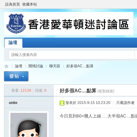
設為首頁
收藏本站
論壇
論壇
閒情討論
聊天區
好多假AC....點算
好多假AC....點算
查看:
12139
|
回復:
8
[複製鏈接]
香
»
›
›
›
unite
發表於 2015-9-15 10:23:20
|
只看該作者
今日見到60+幾人上線.....大半假AC....點