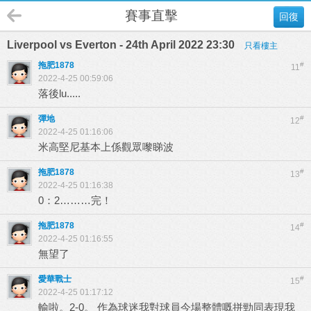
賽事直擊
回復
Liverpool vs Everton - 24th April 2022 23:30
只看樓主
拖肥1878
#
11
2022-4-25 00:59:06
落後lu.....
彈地
#
12
2022-4-25 01:16:06
米高堅尼基本上係觀眾嚟睇波
拖肥1878
#
13
2022-4-25 01:16:38
0：2………完！
拖肥1878
#
14
2022-4-25 01:16:55
無望了
愛華戰士
#
15
2022-4-25 01:17:12
輸啦。2-0。 作為球迷我對球員今場整體嘅拼勁同表現我