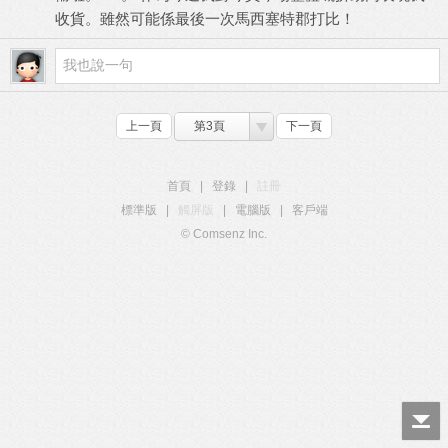
收貨。雖然可能係最後一次馬西塞特郡打比！
上一頁
第3頁
下一頁
首頁
|
登錄
|
註冊
標準版
|
觸屏版
|
電腦版
|
客戶端
© Comsenz Inc.