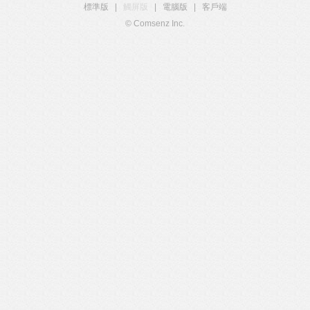
標準版
|
觸屏版
|
電腦版
|
客戶端
© Comsenz Inc.