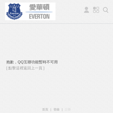
抱歉，QQ互聯功能暫時不可用
[ 點擊這裡返回上一頁 ]
首頁
|
登錄
|
註冊