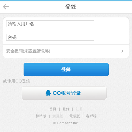
登錄
安全提問(未設置請忽略)
登錄
或使用QQ登錄
首頁
|
登錄
|
註冊
標準版
|
觸屏版
|
電腦版
|
客戶端
© Comsenz Inc.