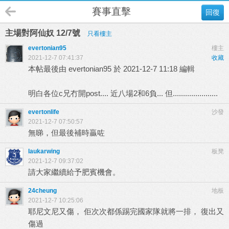
賽事直擊
回復
主場對阿仙奴 12/7號
只看樓主
evertonian95
樓主
2021-12-7 07:41:37
收藏
本帖最後由 evertonian95 於 2021-12-7 11:18 編輯
明白各位c兄冇開post.... 近八場2和6負... 但......................
evertonlife
沙發
2021-12-7 07:50:57
無睇，但最後補時贏咗
laukarwing
板凳
2021-12-7 09:37:02
請大家繼續給予肥賓機會。
24cheung
地板
2021-12-7 10:25:06
耶尼文尼又傷， 佢次次都係踢完國家隊就將一排， 復出又
傷過