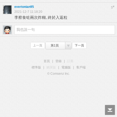
evertonian95
#
5
2021-12-7 11:18:20
李察食咗兩次炸糊, 終於入返粒
上一頁
第1頁
下一頁
首頁
|
登錄
|
註冊
標準版
|
觸屏版
|
電腦版
|
客戶端
© Comsenz Inc.