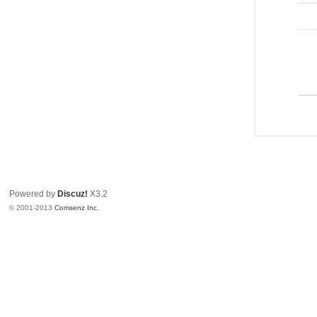
Powered by
Discuz!
X3.2
© 2001-2013
Comsenz Inc.