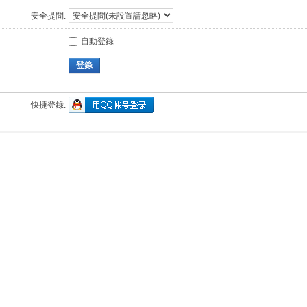
安全提問:
自動登錄
登錄
快捷登錄: