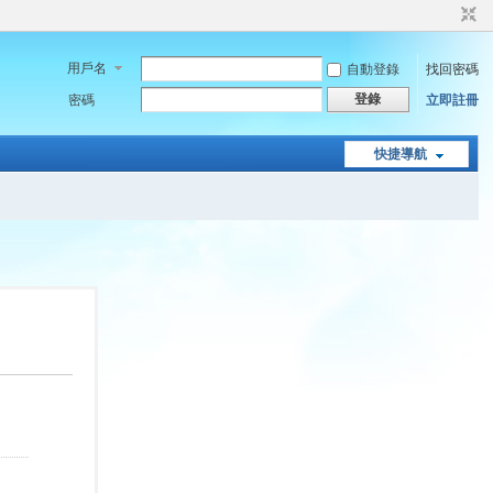
用戶名
自動登錄
找回密碼
登錄
密碼
立即註冊
快捷導航