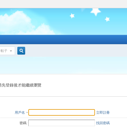
帖子
搜
索
請先登錄後才能繼續瀏覽
用戶名
立即註冊
密碼:
找回密碼