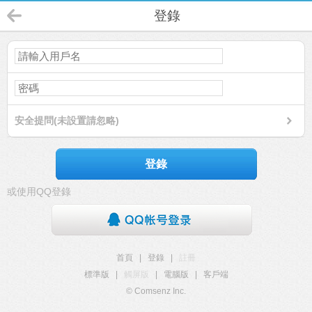
登錄
安全提問(未設置請忽略)
登錄
或使用QQ登錄
首頁
|
登錄
|
註冊
標準版
|
觸屏版
|
電腦版
|
客戶端
© Comsenz Inc.