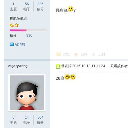
1
56
336
主題
帖子
積分
幾多歲
?
港
拖肥預備組
積分
336
發消息
回復
支持
反對
cfgarywong
發表於 2015-10-18 11:11:24
|
只看該作者
愛
28歲
0
14
504
主題
帖子
積分