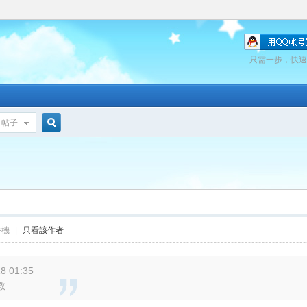
只需一步，快速
帖子
搜
索
手機
|
只看該作者
8 01:35
教