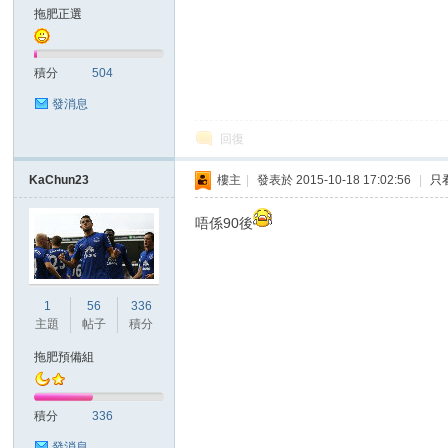
華
拖肥正選
積分
504
發消息
回復
KaChun23
樓主
|
發表於 2015-10-18 17:02:56
|
只
頓
唔係90後
1
56
336
主題
帖子
積分
拖肥預備組
迷
積分
336
發消息