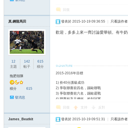
回復
真.鋼龍馬田
發表於 2015-10-19 09:36:55
|
只看該作者
歡迎，多多上來一齊討論愛華頓。有牛奶
討
12
142
615
主題
帖子
積分
2015-2016年目標
拖肥領隊
1) 拎40分護級成功
2) 爭取聯賽前四名，踢歐聯戰
積分
615
3) 爭取聯賽前六名，踢歐霸戰
發消息
4) 聯賽杯及足總杯，拎到冠軍
論
回復
支持
反對
James_Beatkit
發表於 2015-10-19 09:51:31
|
只看該作者