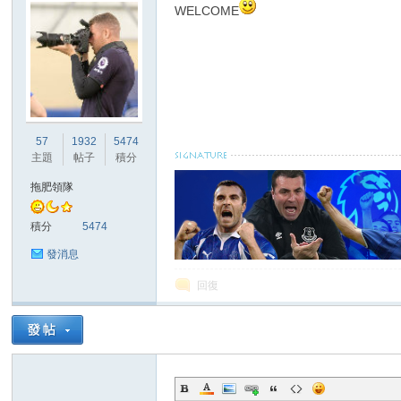
WELCOME
區
57
1932
5474
主題
帖子
積分
拖肥領隊
積分
5474
發消息
回復