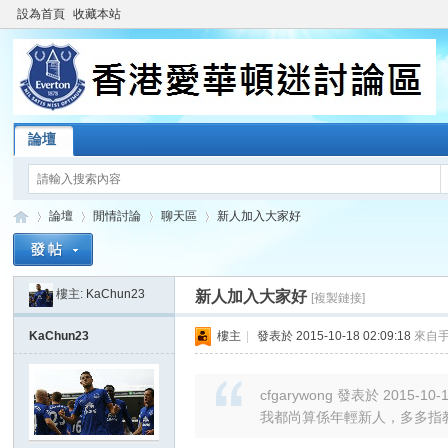
設為首頁
收藏本站
論壇
論壇
閒情討論
聊天區
新人加入大家好
樓主:
KaChun23
新人加入大家好
[複製鏈接]
香
»
›
›
›
KaChun23
樓主
|
發表於 2015-10-18 02:09:18
來自
cfgarywong 發表於 2015-10-1
我都尚算係年輕新人，多多指