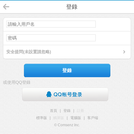
登錄
安全提問(未設置請忽略)
登錄
或使用QQ登錄
首頁
|
登錄
|
註冊
標準版
|
觸屏版
|
電腦版
|
客戶端
© Comsenz Inc.