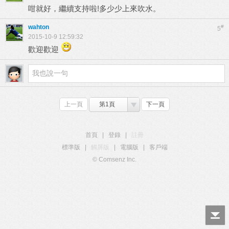
咁就好，繼續支持啦!多少少上來吹水。
wahton
#
5
2015-10-9 12:59:32
歡迎歡迎
上一頁
第1頁
下一頁
首頁
|
登錄
|
註冊
標準版
|
觸屏版
|
電腦版
|
客戶端
© Comsenz Inc.