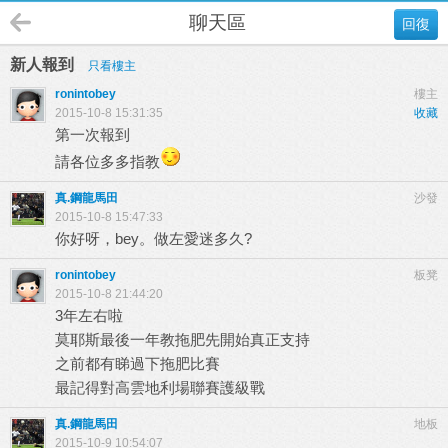
聊天區
回復
新人報到
只看樓主
ronintobey
樓主
2015-10-8 15:31:35
收藏
第一次報到
請各位多多指教
真.鋼龍馬田
沙發
2015-10-8 15:47:33
你好呀，bey。做左愛迷多久?
ronintobey
板凳
2015-10-8 21:44:20
3年左右啦
莫耶斯最後一年教拖肥先開始真正支持
之前都有睇過下拖肥比賽
最記得對高雲地利場聯賽護級戰
真.鋼龍馬田
地板
2015-10-9 10:54:07