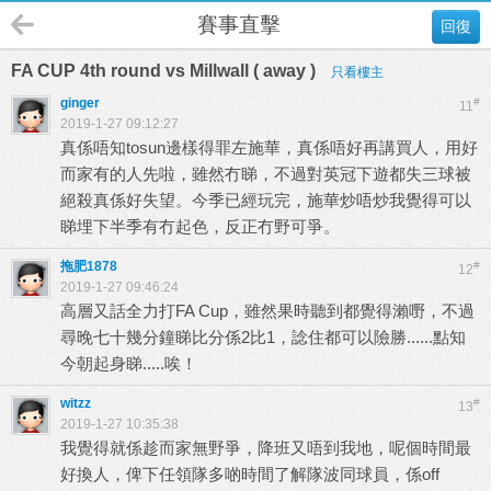
賽事直擊
回復
FA CUP 4th round vs Millwall ( away )
只看樓主
ginger
#
11
2019-1-27 09:12:27
真係唔知tosun邊樣得罪左施華，真係唔好再講買人，用好
而家有的人先啦，雖然冇睇，不過對英冠下遊都失三球被
絕殺真係好失望。今季已經玩完，施華炒唔炒我覺得可以
睇埋下半季有冇起色，反正冇野可爭。
拖肥1878
#
12
2019-1-27 09:46:24
高層又話全力打FA Cup，雖然果時聽到都覺得瀨嘢，不過
尋晚七十幾分鐘睇比分係2比1，諗住都可以險勝......點知
今朝起身睇.....唉！
witzz
#
13
2019-1-27 10:35:38
我覺得就係趁而家無野爭，降班又唔到我地，呢個時間最
好換人，俾下任領隊多啲時間了解隊波同球員，係off