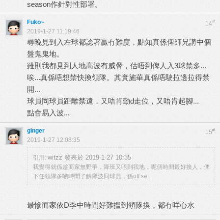
season作針對性部署。
Fuko~
#
14
2019-1-27 11:19:46
尋晚見到入左球都諗著贏冇難度，點知真係俾師兄講中個
盤鬼鬼地。
雖則我都見到人地高波有威脅，估唔到俾人入3球禁多...
唉...真係唔想禁快換領隊。其實施華真係唔駛拉邊拉得禁
開...
球員同球員距離禁遠，又唔肯勤d走位，又唔肯起腳...
點會易入波...
ginger
#
15
2019-1-27 12:08:35
witzz 發表於 2019-1-27 10:35
引用:
我覺得就係趁而家無野爭，降班又唔到我地，呢個時間最好換人，俾
下任領隊多啲時間了解隊波同球員，係off se ...
最慘而家依D季中時間好難搵到領隊換，都冇咩心水