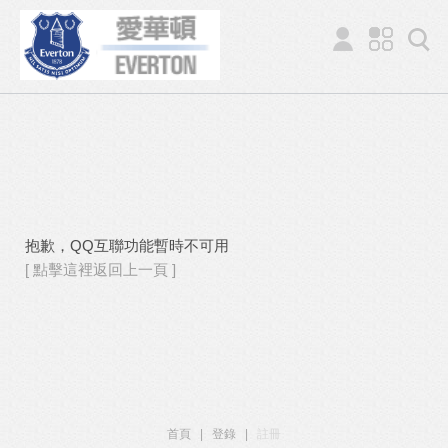
抱歉，QQ互聯功能暫時不可用
[ 點擊這裡返回上一頁 ]
首頁
|
登錄
|
註冊