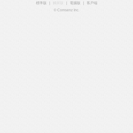
標準版
|
觸屏版
|
電腦版
|
客戶端
© Comsenz Inc.