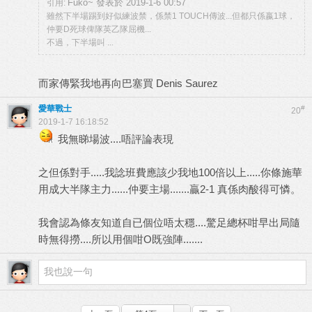
Fuko~ 發表於 2019-1-6 00:57
引用:
雖然下半場踢到好似練波禁，係禁1 TOUCH傳波...但都只係嬴1球，
仲要D死球俾隊英乙隊屈機...
不過，下半場叫 ...
而家傳緊我地再向巴塞買 Denis Saurez
愛華戰士
#
20
2019-1-7 16:18:52
我無睇場波....唔評論表現
之但係對手.....我諗班費應該少我地100倍以上.....你條施華
用成大半隊主力......仲要主場.......贏2-1 真係肉酸得可憐。
我會認為條友知道自已個位唔太穩....驚足總杯咁早出局隨
時無得撈....所以用個咁O既強陣.......