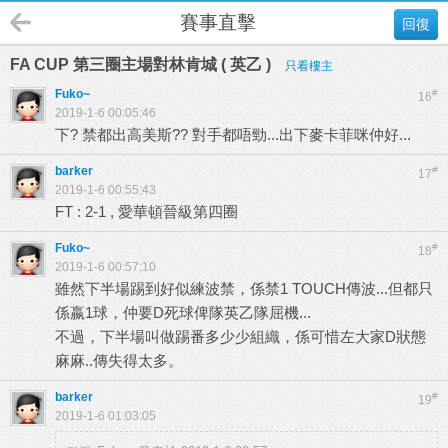
賽事直擊
回復
FA CUP 第三圈主場對林肯城 ( 英乙 )
只看樓主
Fuko~
#
16
2019-1-6 00:05:46
下? 禁都出高美斯?? 對手都唔勁...出下麥卡菲咪仲好...
barker
#
17
2019-1-6 00:55:43
FT : 2-1 , 愛華頓晉級第四圈
Fuko~
#
18
2019-1-6 00:57:10
雖然下半場踢到好似練波禁，係禁1 TOUCH傳波...但都只
係嬴1球，仲要D死球俾隊英乙隊屈機...
不過，下半場叫做踢番多少少組織，係可惜左大家D狀態
麻麻..傳失得太多。
barker
#
19
2019-1-6 01:03:05