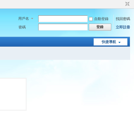
用戶名
自動登錄
找回密碼
登錄
密碼
立即註冊
快捷導航