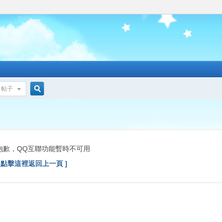
帖子
搜
索
抱歉，QQ互聯功能暫時不可用
[ 點擊這裡返回上一頁 ]