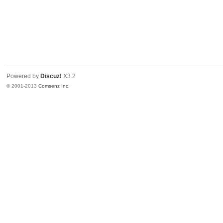
Powered by
Discuz!
X3.2
© 2001-2013
Comsenz Inc.