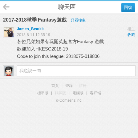
聊天區
回復
2017-2018球季 Fantasy遊戲
只看樓主
James_Beatkit
樓主
2018-8-11 12:35:19
收藏
各位兄弟如果有玩開英超官方Fantasy 遊戲
歡迎加入HKESC2018-19
Code to join this league: 3918075-918806
首頁
|
登錄
|
註冊
標準版
|
觸屏版
|
電腦版
|
客戶端
© Comsenz Inc.