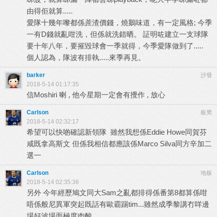
由得佢就算.....
愛隊十幾年嚟都係蔗渣價錢，燒鵝味道，有一定風格; 今季
一有D錢就亂咁洗，但係就洗錯晒。 証明咗建立一支球隊
要十年八年，要摧毀球會一季就得，今季愛隊做到了.....
個人認為，隊波有排執.....來季再見。
barker
沙發
2018-5-14 01:17:35
信Moshiri 喇 , 他今星期一定會有攪作 , 放心
Carlson
板凳
2018-5-14 02:32:17
希望可以快啲確認新領隊 雖然我想係Eddie Howe同賀芬
咸既拿高斯文 但係我相信都應該係Marco Silva同方辛加二
選一
Carlson
地板
2018-5-14 02:35:36
另外 今年經歷鳩文同大Sam之亂都排得係番第8都算係咁
唔係般尼異軍突起既話有歐霸踢tim...雖然成季黎講冇咩邊
場好波場面極度肉酸