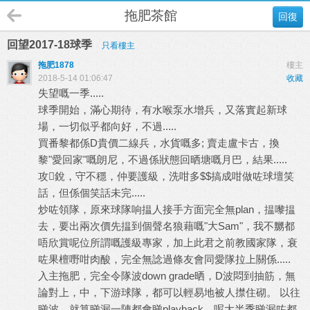
拖肥茶館
回復
回望2017-18球季
只看樓主
拖肥1878
樓主
2018-5-14 01:06:47
收藏
失望嘅一季.....
球季開始，滿心期待，有水喉泵水增兵，又落實起新球
場，一切似乎都向好，不過.....
買番黎都係D貴價二線兵，水貨嘅多; 賣走盧卡古，換
黎"愛回家"嘅朗尼，不過係狀態回晒塘嘅月巴，結果.....
攻銳，守不穩，仲要護級，洗咁多$$搞成咁做咗球壇笑
話，但係個笑話未完.....
炒咗領隊，原來球隊响揾人接手方面完全無plan，揾嚟揾
去，要出兩次價先揾到個聲名狼藉嘅"大Sam"，我不嬲都
唔欣賞呢位所謂嘅護級專家，加上此君之前教國家隊，衰
咗果檀嘢咁肉酸，完全無諗過條友會同愛隊拉上關係.....
入主拖肥，完全令隊波down grade晒，D波悶到抽筋，無
論對上，中，下游球隊，都可以輕易地被人㩒住砌。 以往
睇波，就算睇漏一陣都會睇playback，呢大半季睇漏咗都