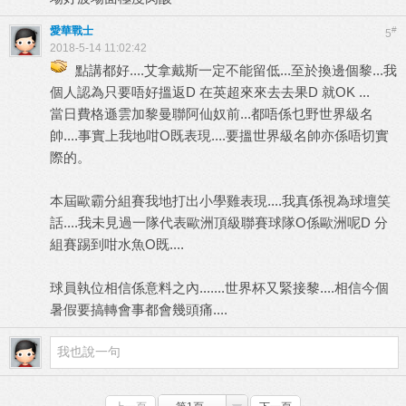
愛華戰士
#
5
2018-5-14 11:02:42
點講都好....艾拿戴斯一定不能留低...至於換邊個黎...我
個人認為只要唔好搵返D 在英超來來去去果D 就OK ...
當日費格遜雲加黎曼聯阿仙奴前...都唔係乜野世界級名
帥....事實上我地咁O既表現....要搵世界級名帥亦係唔切實
際的。
本屆歐霸分組賽我地打出小學雞表現....我真係視為球壇笑
話....我未見過一隊代表歐洲頂級聯賽球隊O係歐洲呢D 分
組賽踢到咁水魚O既....
球員執位相信係意料之內.......世界杯又緊接黎....相信今個
暑假要搞轉會事都會幾頭痛....