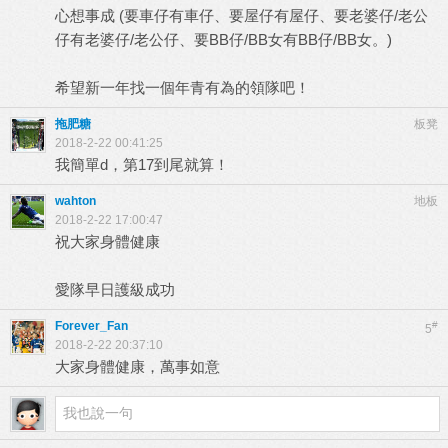
心想事成 (要車仔有車仔、要屋仔有屋仔、要老婆仔/老公
仔有老婆仔/老公仔、要BB仔/BB女有BB仔/BB女。)
希望新一年找一個年青有為的領隊吧！
拖肥糖
板凳
2018-2-22 00:41:25
我簡單d，第17到尾就算！
wahton
地板
2018-2-22 17:00:47
祝大家身體健康
愛隊早日護級成功
Forever_Fan
#
5
2018-2-22 20:37:10
大家身體健康，萬事如意