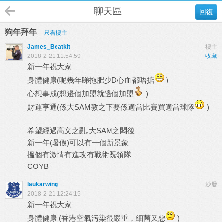
聊天區
回復
狗年拜年
只看樓主
James_Beatkit
樓主
2018-2-21 11:54:59
收藏
新一年祝大家
身體健康(呢幾年睇拖肥少D心血都唔掂
)
心想事成(想邊個加盟就邊個加盟
)
財運亨通(係大SAM教之下要係適當比賽買適當球隊
)
希望經過高文之亂,大SAM之悶後
新一年(暑假)可以有一個新景象
搵個有激情有進攻有戰術既領隊
COYB
laukarwing
沙發
2018-2-21 12:24:15
新一年祝大家
身體健康 (香港空氣污染很嚴重，細菌又惡
)