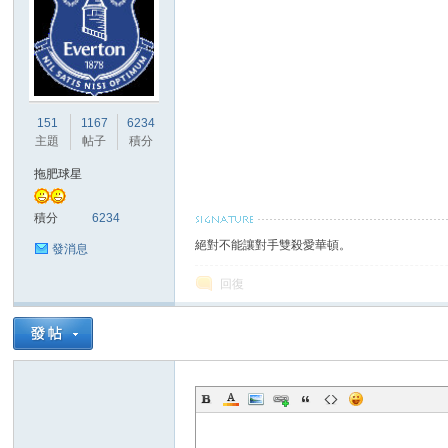
151
1167
6234
主題
帖子
積分
拖肥球星
積分
6234
絕對不能讓對手雙殺愛華頓。
發消息
回復