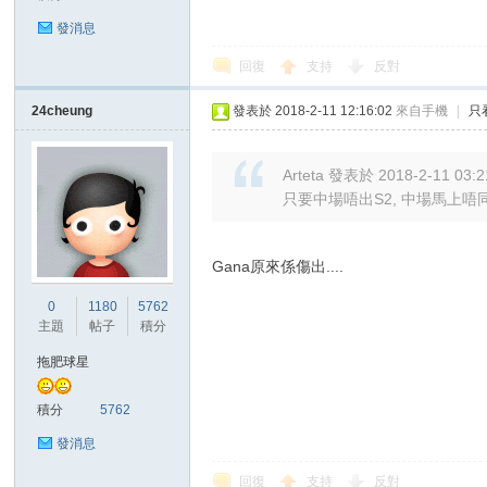
發消息
回復
支持
反對
24cheung
發表於 2018-2-11 12:16:02
來自手機
|
只
區
Arteta 發表於 2018-2-11 03:2
只要中場唔出S2, 中場馬上唔
Gana原來係傷出....
0
1180
5762
主題
帖子
積分
拖肥球星
積分
5762
發消息
回復
支持
反對