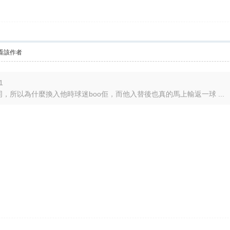
看該作者
1
同，所以為什麼換入他時球迷boo佢，而他入替後也真的馬上輸返一球 ...