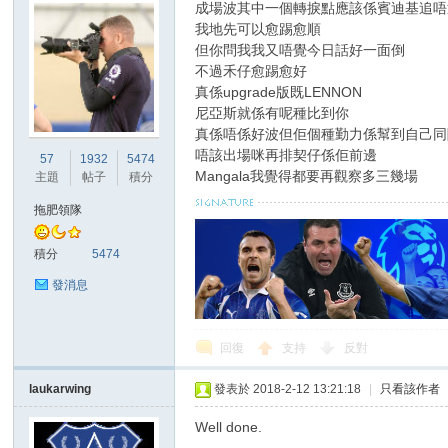
成場波其中一個轉捩點應該係賓迪基追唔返
我地先可以愈踢愈順
但你問我我又唔覺今日話好一面倒
不過禾仔愈踢愈好
真係upgrade版既LENNON
尼亞斯就係有呢種比到你
真係唔係好波但佢個種勤力係幫到自己同
唔該出場咪再排契仔係佢前邊
57
1932
5474
Mangala我覺得都要再觀察多三幾場
主題
帖子
積分
拖肥領隊
積分
5474
發消息
回復
支持
反對
laukarwing
發表於 2018-2-12 13:21:18
|
只看該作者
Well done.