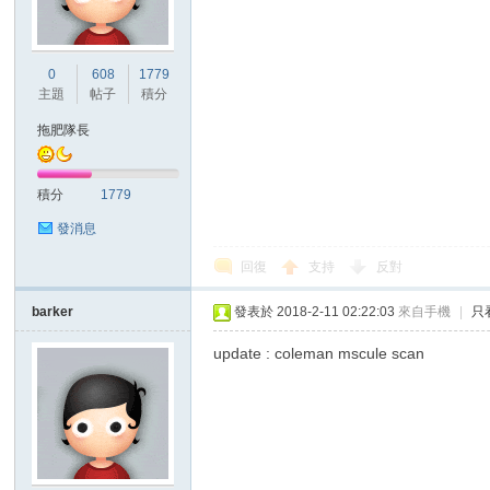
港
0
608
1779
主題
帖子
積分
拖肥隊長
積分
1779
發消息
回復
支持
反對
愛
barker
發表於 2018-2-11 02:22:03
來自手機
|
只
update : coleman mscule scan