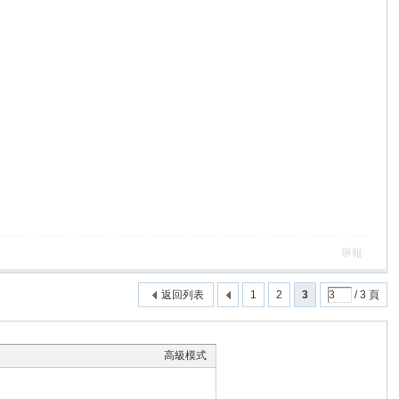
舉報
返回列表
1
2
3
/ 3 頁
高級模式