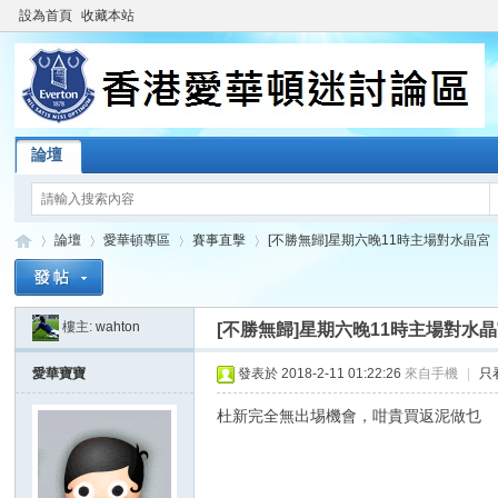
設為首頁
收藏本站
論壇
論壇
愛華頓專區
賽事直擊
[不勝無歸]星期六晚11時主場對水晶宮
樓主:
wahton
[不勝無歸]星期六晚11時主場對水
香
»
›
›
›
愛華寶寶
發表於 2018-2-11 01:22:26
來自手機
|
只
杜新完全無出埸機會，咁貴買返泥做乜