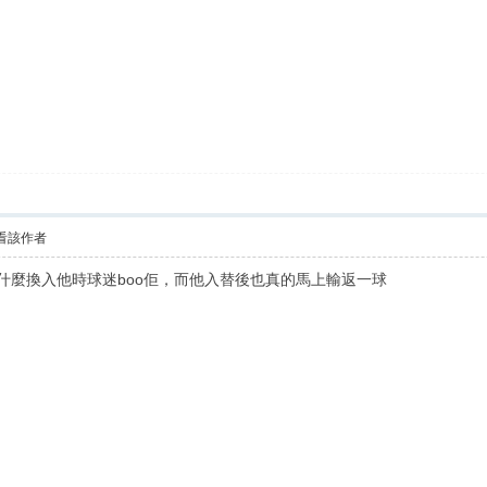
看該作者
為什麼換入他時球迷boo佢，而他入替後也真的馬上輸返一球