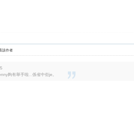
看該作者
55
enny夠有舉手啦...係省中佢je。