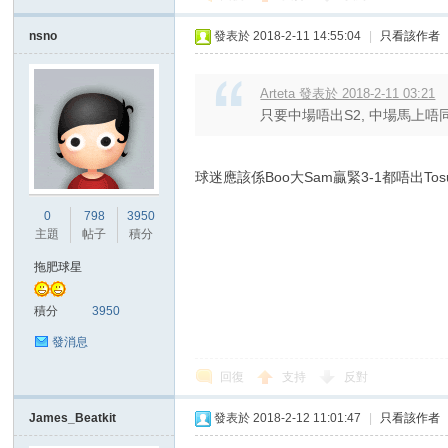
nsno
發表於 2018-2-11 14:55:04
|
只看該作者
Arteta 發表於 2018-2-11 03:21
只要中場唔出S2, 中場馬上唔
球迷應該係Boo大Sam贏緊3-1都唔出T
0
798
3950
主題
帖子
積分
拖肥球星
積分
3950
發消息
回復
支持
反對
James_Beatkit
發表於 2018-2-12 11:01:47
|
只看該作者