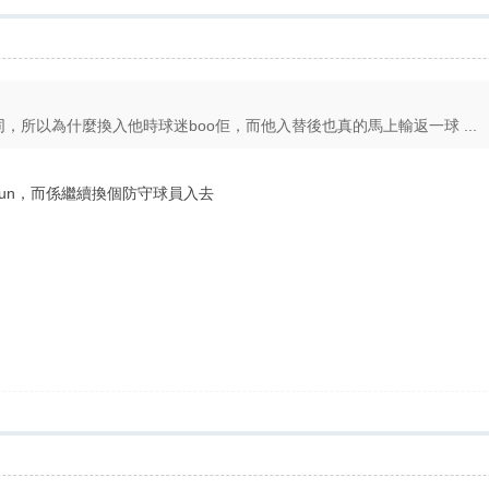
同，所以為什麼換入他時球迷boo佢，而他入替後也真的馬上輸返一球 ...
osun，而係繼續換個防守球員入去