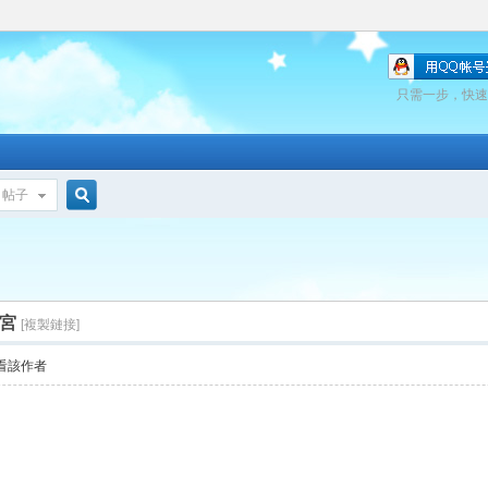
只需一步，快速
帖子
搜
索
晶宮
[複製鏈接]
看該作者