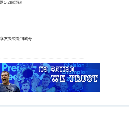
1-2個頭鎚
隊友去製造到威脅