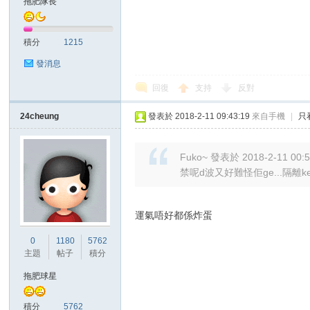
拖肥隊長
積分
1215
發消息
回復
支持
反對
討
24cheung
發表於 2018-2-11 09:43:19
來自手機
|
只
Fuko~ 發表於 2018-2-11 00:
禁呢d波又好難怪佢ge...隔離k
運氣唔好都係炸蛋
0
1180
5762
論
主題
帖子
積分
拖肥球星
積分
5762