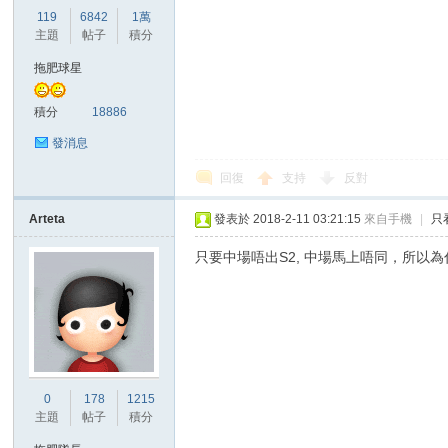
華
119
6842
1萬
主題
帖子
積分
拖肥球星
積分
18886
發消息
回復
支持
反對
頓
Arteta
發表於 2018-2-11 03:21:15
來自手機
|
只
只要中場唔出S2, 中場馬上唔同，所以
0
178
1215
迷
主題
帖子
積分