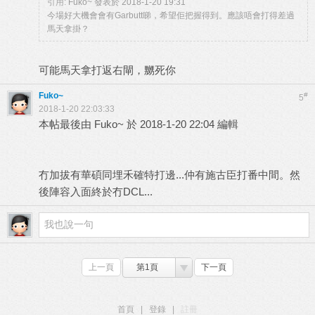
引用:
Fuko~ 發表於 2018-1-20 19:31
今場好大機會會有Garbutt睇，希望佢把握得到。應該唔會打得差過
馬天拿掛？
可能馬天拿打返右閘，嬲死你
Fuko~
#
5
2018-1-20 22:03:33
本帖最後由 Fuko~ 於 2018-1-20 22:04 編輯
冇加拔有華碩同埋禾確特打邊...仲有施古臣打番中間。然
後陣容入面終於冇DCL...
上一頁
第1頁
下一頁
首頁
|
登錄
|
註冊