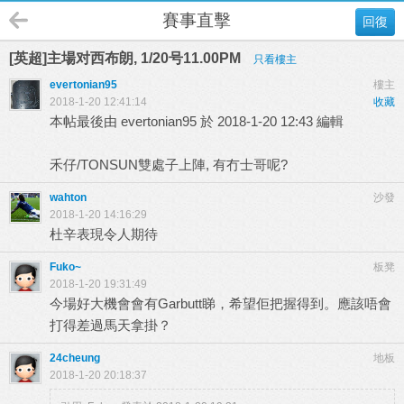
賽事直擊
回復
[英超]主場对西布朗, 1/20号11.00PM
只看樓主
evertonian95
樓主
2018-1-20 12:41:14
收藏
本帖最後由 evertonian95 於 2018-1-20 12:43 編輯
禾仔/TONSUN雙處子上陣, 有冇士哥呢?
wahton
沙發
2018-1-20 14:16:29
杜辛表現令人期待
Fuko~
板凳
2018-1-20 19:31:49
今場好大機會會有Garbutt睇，希望佢把握得到。應該唔會
打得差過馬天拿掛？
24cheung
地板
2018-1-20 20:18:37