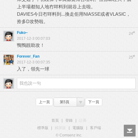
上半場都知人地冇咩料到就谷上去啦。
DAVIES今日冇咩料到...換走佢用NIASSE或者VLASIC，
拎多D攻勢啦。
Fuko~
#
24
2017-12-3 00:07:03
鴨鴨靚助攻！
Forever_Fan
#
25
2017-12-3 00:07:35
入了，領先一球
上一頁
第5頁
下一頁
首頁
|
登錄
|
註冊
標準版
|
觸屏版
|
電腦版
|
客戶端
© Comsenz Inc.