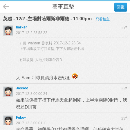
賽事直擊
回復
英超 - 12/2 -主場對哈爾斯非爾德 - 11.00pm
只看樓主
barker
#
21
2017-12-2 23:58:22
wahton 發表於 2017-12-2 23:54
引用:
上半場進攻又打回原型, 下下大腳唔經中場
冇咩攻勢, 人地控球率仲高D
大 Sam 叫球員踼滾水壺戦術
Jassoo
#
22
2017-12-3 00:00:24
如果唔係撞下撞下俾馬天拿起到腳，上半場兩隊0射門，我
都差D訓著
Fuko~
#
23
2017-12-3 00:01:11
未交過手，初段保守D我都覺得合理啊。但係睇左大半個