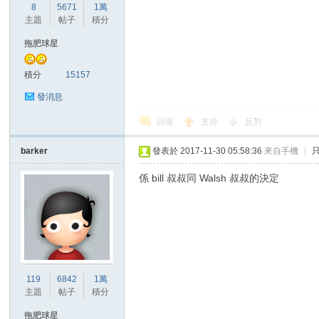
華
8
5671
1萬
主題
帖子
積分
拖肥球星
積分
15157
發消息
回復
支持
反對
頓
barker
發表於 2017-11-30 05:58:36
來自手機
|
係 bill 叔叔同 Walsh 叔叔的決定
119
6842
1萬
迷
主題
帖子
積分
拖肥球星