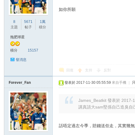
如你所願
港
8
5671
1萬
主題
帖子
積分
拖肥球星
積分
15157
發消息
回復
支持
反對
愛
Forever_Fan
發表於 2017-11-30 05:55:59
來自手機
|
James_Beatkit 發表於 2017-1
講真請大sam堅係自己造臭自
話唔定過左今季，賠錢送佢走，其實幾無