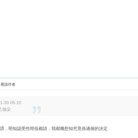
只看該作者
1-30 05:10
己個朵
謂，明知認受性咁低都請，我都幾想知究竟係邊個的決定