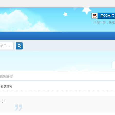
只需一步，快速
帖子
搜
索
[複製鏈接]
只看該作者
:04