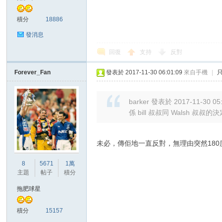
積分
18886
發消息
回復
支持
反對
Forever_Fan
發表於 2017-11-30 06:01:09
來自手機
|
討
barker 發表於 2017-11-30 05
係 bill 叔叔同 Walsh 叔叔的
未必，傳佢地一直反對，無理由突然180
8
5671
1萬
主題
帖子
積分
論
拖肥球星
積分
15157