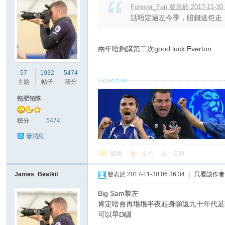
Forever_Fan 發表於 2017-11-30 
話唔定過左今季，賠錢送佢走，
兩年唔夠講第二次good luck Everton
57
1932
5474
主題
帖子
積分
拖肥領隊
積分
5474
發消息
回復
支持
反對
James_Beatkit
發表於 2017-11-30 06:36:34
|
只看該作者
Big Sam黎左
肯定唔會再場場半夜起身睇返九十年代足
可以早D瞓