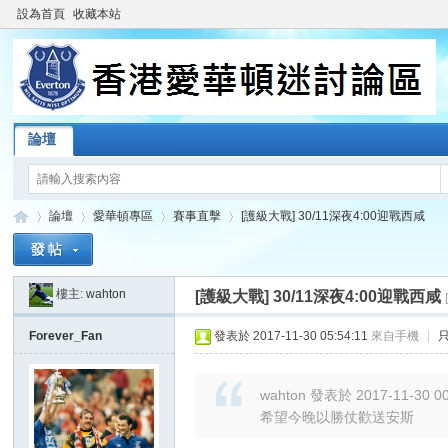
設為首頁
收藏本站
論壇
論壇
愛華頓專區
賽事直擊
[護級大戰] 30/11深夜4:00迎戰西咸
樓主:
wahton
[護級大戰] 30/11深夜4:00迎戰西咸
香
»
›
›
›
Forever_Fan
發表於 2017-11-30 05:54:11
來自手機
|
wahton 發表於 2017-11-30 00
希望今晚以勝仗歡送安斯