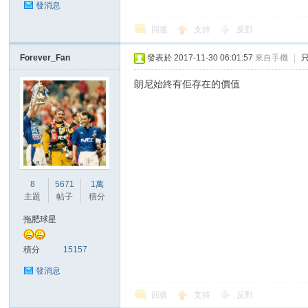
發消息
回復
支持
反對
Forever_Fan
發表於 2017-11-30 06:01:57
來自手機
|
區
朗尼始終有佢存在的價值
8
5671
1萬
主題
帖子
積分
拖肥球星
積分
15157
發消息
回復
支持
反對