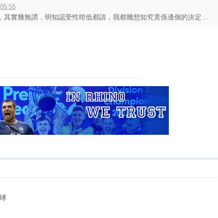
05:55
其實幾無謂，明知認受性咁低都請，我都幾想知究竟係邊個的決定 ...
球