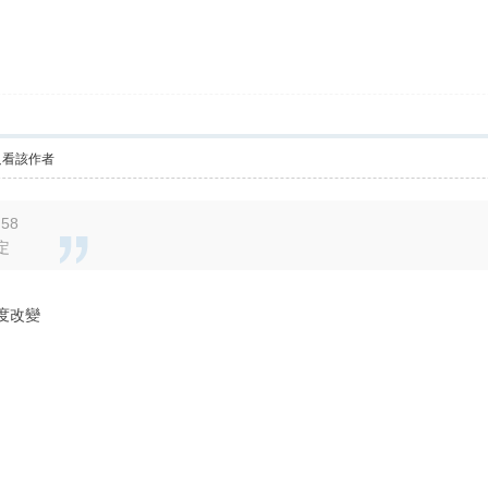
只看該作者
:58
決定
度改變