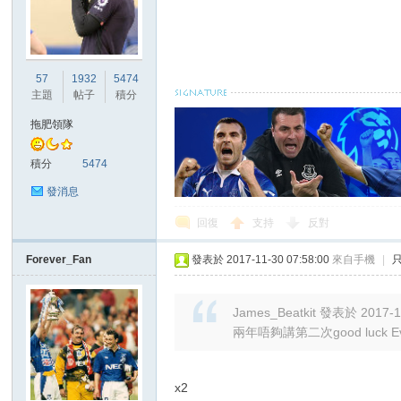
57
1932
5474
主題
帖子
積分
拖肥領隊
積分
5474
發消息
回復
支持
反對
Forever_Fan
發表於 2017-11-30 07:58:00
來自手機
|
James_Beatkit 發表於 2017-1
兩年唔夠講第二次good luck Ev
x2