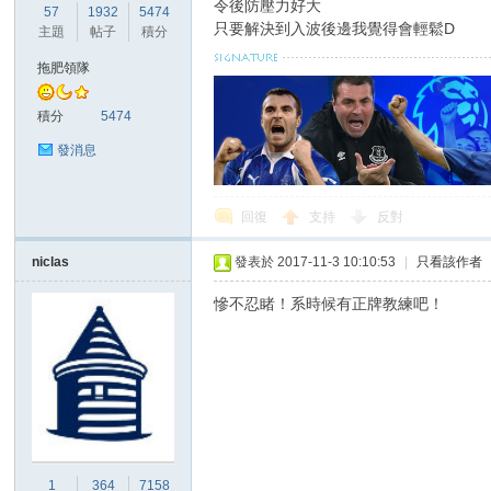
令後防壓力好大
57
1932
5474
只要解決到入波後邊我覺得會輕鬆D
主題
帖子
積分
拖肥領隊
積分
5474
區
發消息
回復
支持
反對
niclas
發表於 2017-11-3 10:10:53
|
只看該作者
慘不忍睹！系時候有正牌教練吧！
1
364
7158