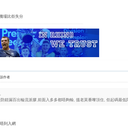
預幾場比佢失分
該作者
1
防錯漏百出輪流派膠,前面入多多都唔夠輸, 搵老莫番嚟頂住, 佢起碼最低限度
唔到入網