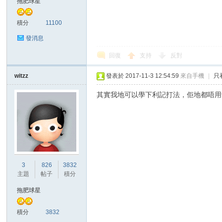
拖肥球星
積分
11100
發消息
回復
支持
反對
witzz
發表於 2017-11-3 12:54:59
來自手機
|
只
其實我地可以學下利記打法，佢地都唔用tar
3
826
3832
主題
帖子
積分
拖肥球星
積分
3832