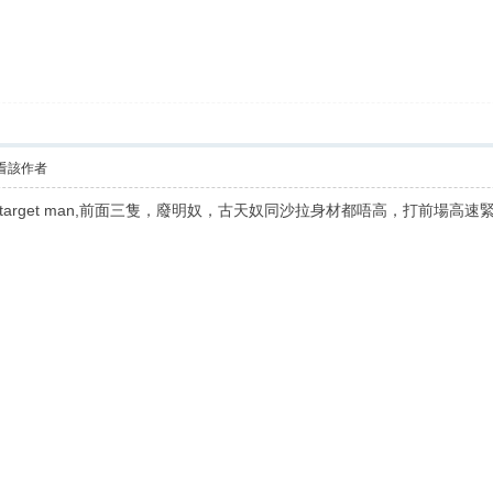
看該作者
get man,前面三隻，廢明奴，古天奴同沙拉身材都唔高，打前場高速緊迫。