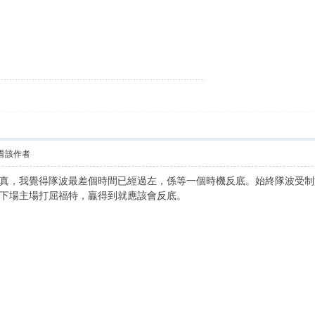
看該作者
，我覺得隊波最差個時間已經過左，係等一個時機反底。始終隊波受制於RK
下場主場打屈福特，贏得到就應該會反底。