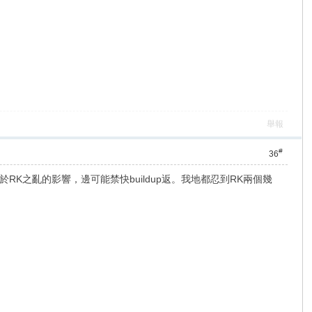
舉報
#
36
之亂的影響，邊可能禁快buildup返。我地都忍到RK兩個幾