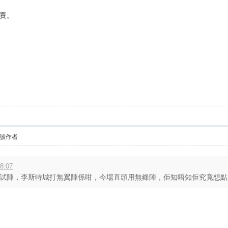
聯賽。
該作者
8:07
試陣，李斯特城打無翼陣係咁，今場直頭用無鋒陣，佢知唔知佢究竟想點架? 