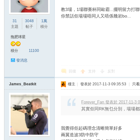
教3場，1場聯賽杯同歐霸...擺明留力打
你禁話佢場場唔同人又唔係幾岩bo...
港
31
3048
1萬
主題
帖子
積分
拖肥球星
積分
11100
發消息
回復
支持
反對
愛
James_Beatkit
樓主
|
發表於 2017-11-3 09:35:53
|
只看
Forever_Fan 發表於 2017-11-3 0
其實佢同RK無乜分別，場場都
我覺得佢起碼理念清晰簡單好多
兩翼造波3防中防守