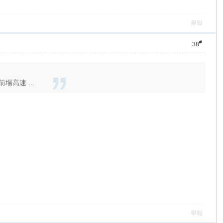
舉報
#
38
高速 ...
舉報