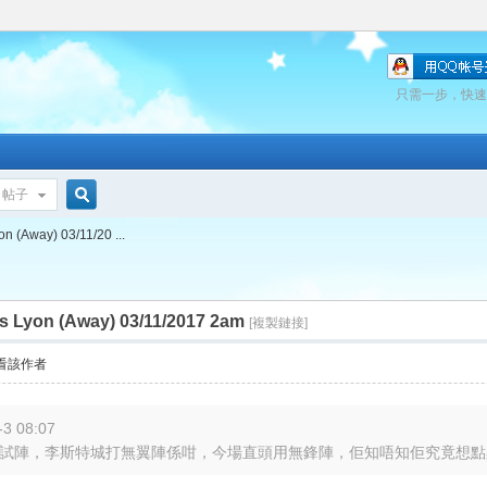
只需一步，快速
帖子
搜
n (Away) 03/11/20 ...
s Lyon (Away) 03/11/2017 2am
索
[複製鏈接]
看該作者
3 08:07
試陣，李斯特城打無翼陣係咁，今場直頭用無鋒陣，佢知唔知佢究竟想點架? 