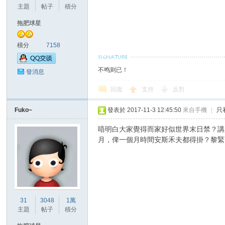
主題
帖子
積分
拖肥球星
積分
7158
不鸣则已！
發消息
回復
支持
反對
Fuko~
發表於 2017-11-3 12:45:50
來自手機
|
只
唔明白大家覺得而家好似世界末日禁？講真
月，俾一個月時間安斯禾夫都得掛？黎緊
31
3048
1萬
主題
帖子
積分