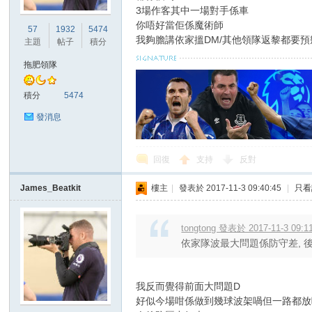
3場作客其中一場對手係車
你唔好當佢係魔術師
57
1932
5474
我夠膽講依家搵DM/其他領隊返黎都要
主題
帖子
積分
拖肥領隊
積分
5474
討
發消息
回復
支持
反對
James_Beatkit
樓主
|
發表於 2017-11-3 09:40:45
|
只看
tongtong 發表於 2017-11-3 09:1
依家隊波最大問題係防守差, 後
論
我反而覺得前面大問題D
好似今場咁係做到幾球波架喎但一路都放