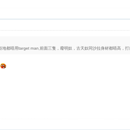
都唔用target man,前面三隻，廢明奴，古天奴同沙拉身材都唔高，打前場
想