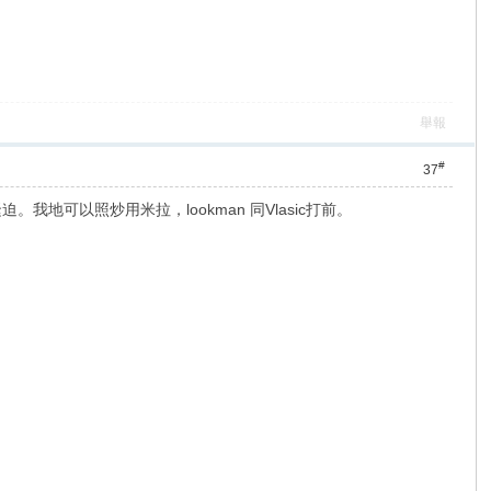
舉報
#
37
我地可以照炒用米拉，lookman 同Vlasic打前。