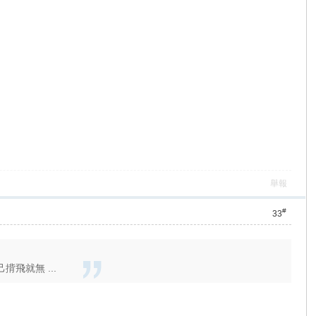
舉報
#
33
飛就無 ...