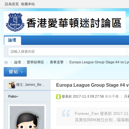
設為首頁
收藏本站
論壇
論壇
愛華頓專區
賽事直擊
Europa League Group Stage #4 vs Lyo
樓主:
James_Beatkit
Europa League Group Stage #4 v
香
»
›
›
›
Fuko~
發表於 2017-11-3 09:27:58
來自手機
|
只
Forever_Fan 發表於 2017-11-
其實佢同RK無乜分別，場場都