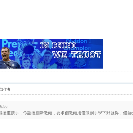
該作者
6:56
搵佢接手，你話搵個新教頭，要求個教頭用佢做副手學下野就得，佢自己揹