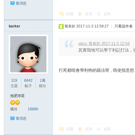
發消息
回復
支持
反對
barker
發表於 2017-11-3 12:58:27
|
只看該作者
witzz 發表於 2017-11-3 12:54
其實我地可以學下利記打法，佢地
打死都唔會學利狗的踼法呀 , 唔使指意
119
6842
1萬
主題
帖子
積分
拖肥球星
積分
18886
發消息
回復
支持
反對