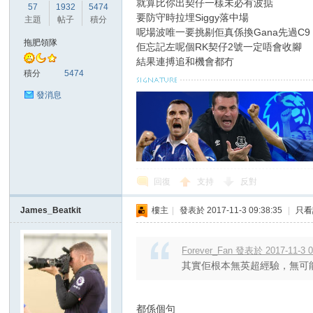
就算比你出契仔一樣未必有波掂
華
57
1932
5474
要防守時拉埋Siggy落中場
主題
帖子
積分
呢場波唯一要挑剔佢真係換Gana先過C9
拖肥領隊
佢忘記左呢個RK契仔2號一定唔會收腳
結果連搏追和機會都冇
積分
5474
發消息
頓
回復
支持
反對
James_Beatkit
樓主
|
發表於 2017-11-3 09:38:35
|
只看
Forever_Fan 發表於 2017-11-3 0
其實佢根本無英超經驗，無可能
迷
都係個句