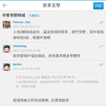
賽事直擊
回復
作客李斯特城
只看樓主
Forever_Fan
#
36
2017-10-30 00:21:22
人地2腳就搞掂你，贏波就係咁簡單，穩守突擊，當年我地
都有呢d波，呢幾年無晒
24cheung
#
37
2017-10-30 00:21:58
呢球要喺中場犯规啦。夠境要再幾多學費呀
barker
#
38
2017-10-30 00:23:08
Forever_Fan 發表於 2017-10-30 00:21
引用:
人地2腳就搞掂你，贏波就係咁簡單，穩守突擊，當年我地都有呢d
波，呢幾年無晒 ...
呢場再輸立即找領隊喇 , 杜曹都殺呀