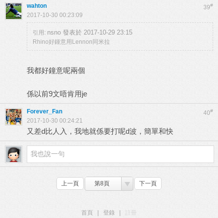
wahton
#
39
2017-10-30 00:23:09
nsno 發表於 2017-10-29 23:15
引用:
Rhino好鍾意用Lennon同米拉
我都好鐘意呢兩個
係以前9文唔肯用je
Forever_Fan
#
40
2017-10-30 00:24:21
又差d比人入，我地就係要打呢d波，簡單和快
上一頁
第8頁
下一頁
首頁
|
登錄
|
註冊