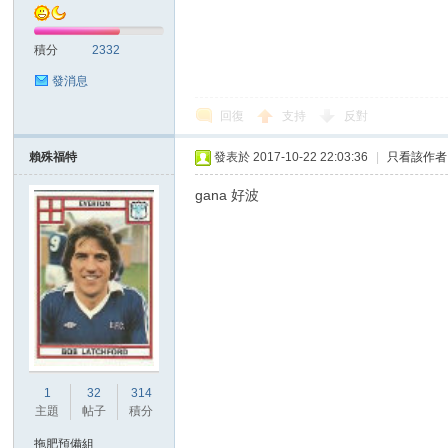
積分
2332
發消息
回復
支持
反對
賴殊福特
發表於 2017-10-22 22:03:36
|
只看該作者
討
gana 好波
論
1
32
314
主題
帖子
積分
拖肥預備組