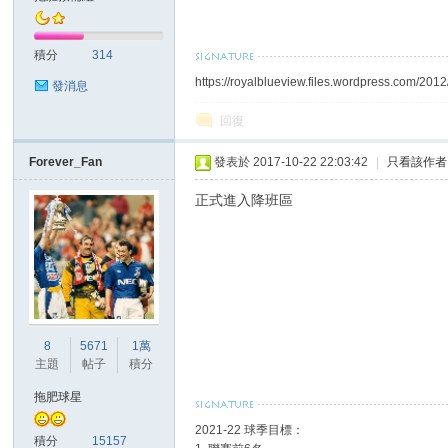
積分
314
https://royalblueview.files.wordpress.com/2012
發消息
區
回復
Forever_Fan
發表於 2017-10-22 22:03:42
|
只看該作者
正式進入降班區
8
5671
1萬
主題
帖子
積分
拖肥球星
2021-22 球季目標：
積分
15157