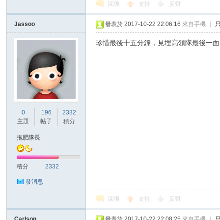
回復
支持
反對
Jassoo
發表於 2017-10-22 22:06:16
來自手機
|
珍惜最後十五分鐘，見埋高領隊最後一面
0
196
2332
主題
帖子
積分
拖肥隊長
積分
2332
發消息
回復
支持
反對
Carlson
發表於 2017-10-22 22:08:25
來自手機
|