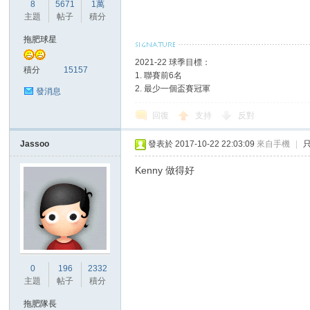
華
8
5671
1萬
主題
帖子
積分
拖肥球星
2021-22 球季目標：
積分
15157
1. 聯賽前6名
2. 最少一個盃賽冠軍
發消息
回復
支持
反對
頓
Jassoo
發表於 2017-10-22 22:03:09
來自手機
|
Kenny 做得好
0
196
2332
迷
主題
帖子
積分
拖肥隊長