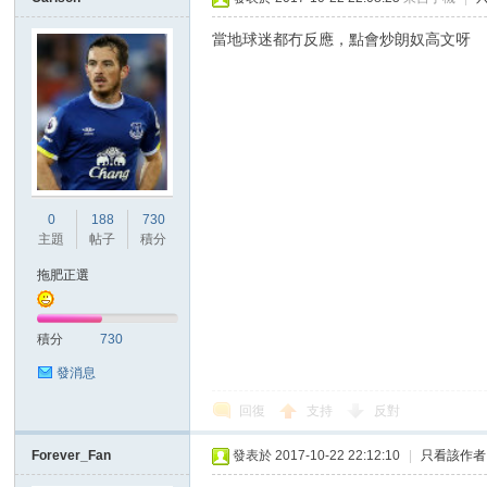
當地球迷都冇反應，點會炒朗奴高文呀
0
188
730
主題
帖子
積分
拖肥正選
積分
730
發消息
回復
支持
反對
Forever_Fan
發表於 2017-10-22 22:12:10
|
只看該作者