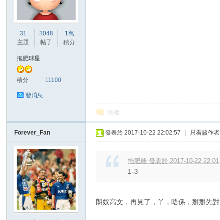
港
31
3048
1萬
主題
帖子
積分
拖肥球星
積分
11100
發消息
回復
愛
Forever_Fan
發表於 2017-10-22 22:02:57
|
只看該作者
拖肥糖 發表於 2017-10-22 22:01
1-3
朗奴高文，再見了，丫，唔係，掰掰先對