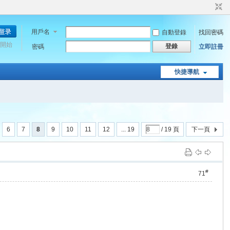
用戶名
自動登錄
找回密碼
開始
登錄
密碼
立即註冊
快捷導航
6
7
8
9
10
11
12
... 19
/ 19 頁
下一頁
#
71