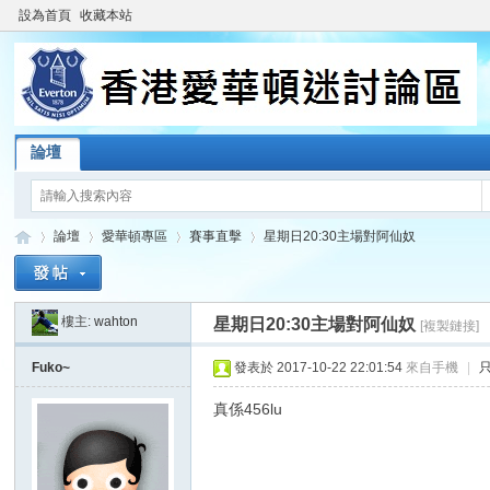
設為首頁
收藏本站
論壇
論壇
愛華頓專區
賽事直擊
星期日20:30主場對阿仙奴
樓主:
wahton
星期日20:30主場對阿仙奴
[複製鏈接]
香
»
›
›
›
Fuko~
發表於 2017-10-22 22:01:54
來自手機
|
真係456lu