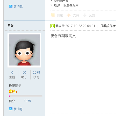
1. 聯賽前6名
2. 最少一個盃賽冠軍
發消息
回復
支持
反對
旦奴
發表於 2017-10-22 22:04:31
|
只看該作者
後會冇期啦高文
0
50
1079
主題
帖子
積分
拖肥隊長
積分
1079
發消息