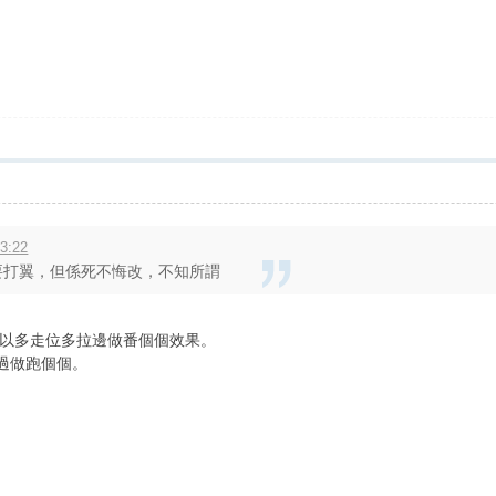
3:22
要打翼，但係死不悔改，不知所謂
以多走位多拉邊做番個個效果。
過做跑個個。