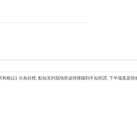
求和格以1 分為目標, 點知見到我地班波排陣踢到不知所謂, 下半場真是唔