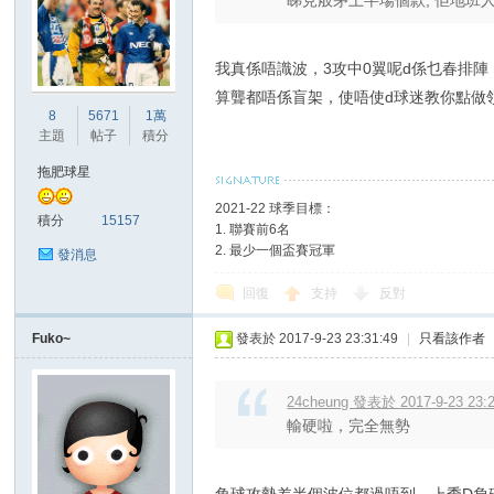
睇見般茅上半場個款, 佢地班人
我真係唔識波，3攻中0翼呢d係乜春排
算聾都唔係盲架，使唔使d球迷教你點做
8
5671
1萬
主題
帖子
積分
拖肥球星
2021-22 球季目標：
積分
15157
1. 聯賽前6名
2. 最少一個盃賽冠軍
發消息
回復
支持
反對
Fuko~
發表於 2017-9-23 23:31:49
|
只看該作者
24cheung 發表於 2017-9-23 23:
輸硬啦，完全無勢