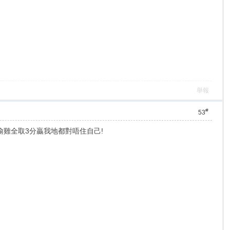
舉報
#
53
偷雞全取3分贏我地都對唔住自己!