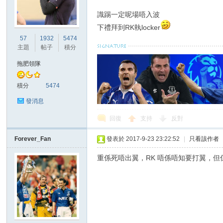
識踢一定呢場唔入波
港
下禮拜到RK執locker
57
1932
5474
主題
帖子
積分
拖肥領隊
積分
5474
發消息
回復
支持
反對
愛
Forever_Fan
發表於 2017-9-23 23:22:52
|
只看該作者
重係死唔出翼，RK 唔係唔知要打翼，