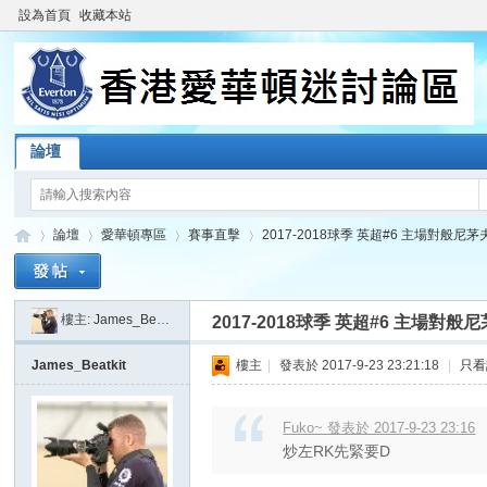
設為首頁
收藏本站
論壇
論壇
愛華頓專區
賽事直擊
2017-2018球季 英超#6 主場對般尼茅夫 (23/
樓主:
James_Beatkit
2017-2018球季 英超#6 主場對般尼茅夫 (
香
»
›
›
›
James_Beatkit
樓主
|
發表於 2017-9-23 23:21:18
|
只看
Fuko~ 發表於 2017-9-23 23:16
炒左RK先緊要D