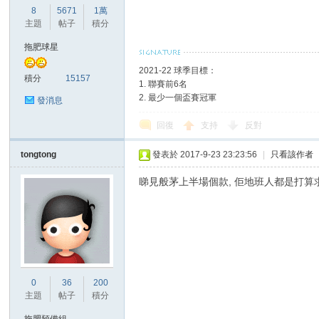
華
8
5671
1萬
主題
帖子
積分
拖肥球星
2021-22 球季目標：
積分
15157
1. 聯賽前6名
2. 最少一個盃賽冠軍
發消息
回復
支持
反對
頓
tongtong
發表於 2017-9-23 23:23:56
|
只看該作者
睇見般茅上半場個款, 佢地班人都是打算
0
36
200
迷
主題
帖子
積分