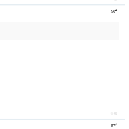
#
56
舉報
#
57