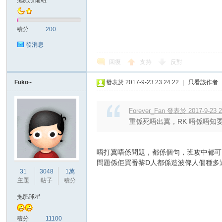
拖肥預備組
積分
200
發消息
回復
支持
反對
討
Fuko~
發表於 2017-9-23 23:24:22
|
只看該作者
Forever_Fan 發表於 2017-9-23 2
重係死唔出翼，RK 唔係唔知
唔打翼唔係問題，都係個句，班攻中都可
問題係佢買番黎D人都係造波俾人個種多
31
3048
1萬
論
主題
帖子
積分
拖肥球星
積分
11100