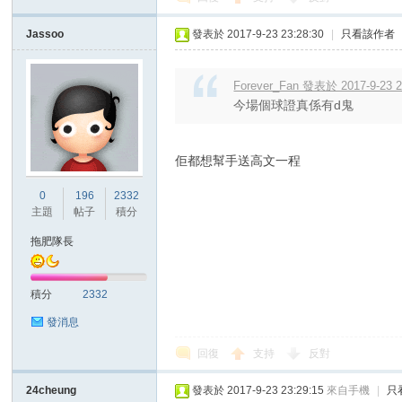
Jassoo
發表於 2017-9-23 23:28:30
|
只看該作者
Forever_Fan 發表於 2017-9-23 2
今場個球證真係有d鬼
佢都想幫手送高文一程
0
196
2332
主題
帖子
積分
拖肥隊長
積分
2332
發消息
回復
支持
反對
24cheung
發表於 2017-9-23 23:29:15
來自手機
|
只