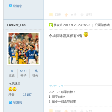
發消息
回復
支持
反對
Forever_Fan
發表於 2017-9-23 23:25:23
|
只看該作者
區
今場個球證真係有d鬼
8
5671
1萬
主題
帖子
積分
拖肥球星
2021-22 球季目標：
積分
15157
1. 聯賽前6名
2. 最少一個盃賽冠軍
發消息
回復
支持
反對