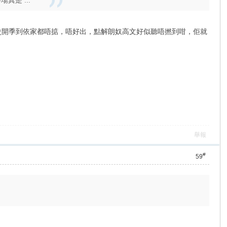
真是 ...
史開季到依家都唔掂，唔好出，點解朗奴高文好似聽唔撚到咁，佢就
舉報
#
59