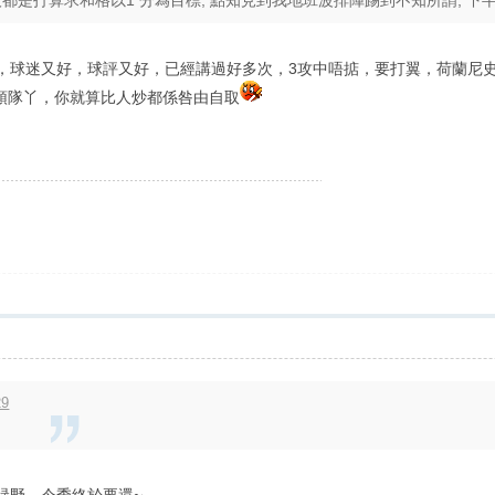
都是打算求和格以1 分為目標, 點知見到我地班波排陣踢到不知所謂, 下半場
陣，球迷又好，球評又好，已經講過好多次，3攻中唔掂，要打翼，荷蘭尼
領隊丫，你就算比人炒都係咎由自取
29