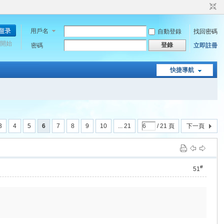
用戶名
自動登錄
找回密碼
開始
登錄
密碼
立即註冊
快捷導航
3
4
5
6
7
8
9
10
... 21
/ 21 頁
下一頁
#
51