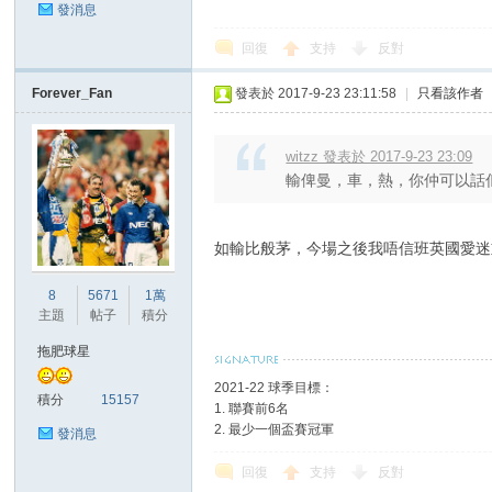
發消息
回復
支持
反對
Forever_Fan
發表於 2017-9-23 23:11:58
|
只看該作者
區
witzz 發表於 2017-9-23 23:09
輸俾曼，車，熱，你仲可以話
如輸比般茅，今場之後我唔信班英國愛迷
8
5671
1萬
主題
帖子
積分
拖肥球星
2021-22 球季目標：
積分
15157
1. 聯賽前6名
2. 最少一個盃賽冠軍
發消息
回復
支持
反對