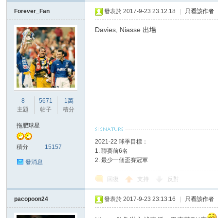
Forever_Fan
發表於 2017-9-23 23:12:18
|
只看該作者
Davies, Niasse 出場
8
5671
1萬
主題
帖子
積分
拖肥球星
2021-22 球季目標：
積分
15157
1. 聯賽前6名
2. 最少一個盃賽冠軍
發消息
回復
支持
反對
pacopoon24
發表於 2017-9-23 23:13:16
|
只看該作者