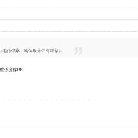
佢地係強隊，輸俾般茅仲有咩藉口
重係度撐RK