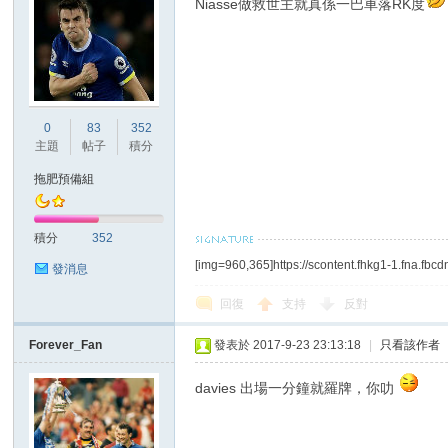
Niasse做救世主就真係一巴車落RK度
0
83
352
主題
帖子
積分
拖肥預備組
積分
352
[img=960,365]https://scontent.fhkg1-1.fna.
發消息
回復
支持
反對
Forever_Fan
發表於 2017-9-23 23:13:18
|
只看該作者
davies 出場一分鐘就羅牌，你叻