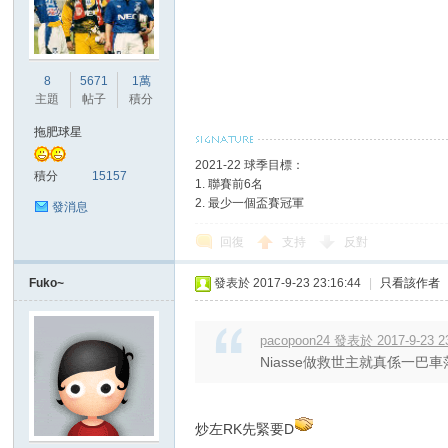
8
5671
1萬
主題
帖子
積分
拖肥球星
2021-22 球季目標：
積分
15157
1. 聯賽前6名
2. 最少一個盃賽冠軍
發消息
回復
支持
反對
Fuko~
發表於 2017-9-23 23:16:44
|
只看該作者
pacopoon24 發表於 2017-9-23 2
Niasse做救世主就真係一巴車
炒左RK先緊要D