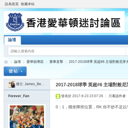
設為首頁
收藏本站
論壇
論壇
愛華頓專區
賽事直擊
2017-2018球季 英超#6 主場對般尼茅夫 (23/
樓主:
James_Beatkit
2017-2018球季 英超#6 主場對般尼茅夫 (
香
»
›
›
›
Forever_Fan
發表於 2017-9-23 23:07:26
|
只看該作者
0：1，穩坐降班位置，RK 你不炒不足