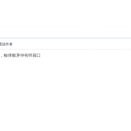
看該作者
，輸俾般茅仲有咩藉口