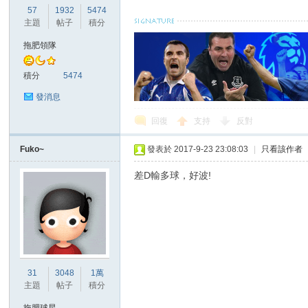
華
57
1932
5474
主題
帖子
積分
拖肥領隊
積分
5474
發消息
回復
支持
反對
頓
Fuko~
發表於 2017-9-23 23:08:03
|
只看該作者
差D輸多球，好波!
31
3048
1萬
迷
主題
帖子
積分