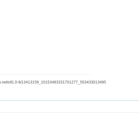
fbcdn.net/v/t1.0-9/13413159_10153483331701277_503433013495