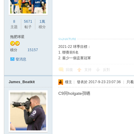
港
8
5671
1萬
主題
帖子
積分
拖肥球星
2021-22 球季目標：
積分
15157
1. 聯賽前6名
2. 最少一個盃賽冠軍
發消息
回復
支持
反對
愛
James_Beatkit
樓主
|
發表於 2017-9-23 23:07:36
|
只看
C9同holgate孭哂