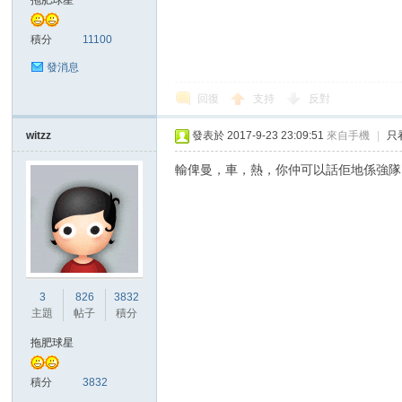
拖肥球星
積分
11100
發消息
回復
支持
反對
witzz
發表於 2017-9-23 23:09:51
來自手機
|
只
討
輸俾曼，車，熱，你仲可以話佢地係強隊
3
826
3832
主題
帖子
積分
論
拖肥球星
積分
3832