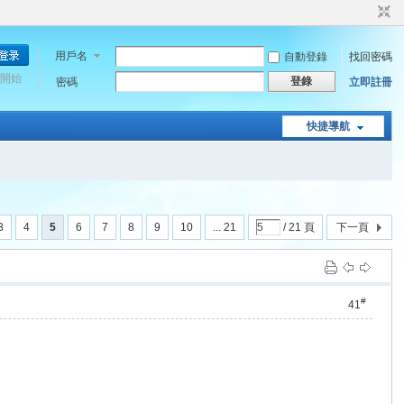
用戶名
自動登錄
找回密碼
開始
登錄
密碼
立即註冊
快捷導航
3
4
5
6
7
8
9
10
... 21
/ 21 頁
下一頁
#
41