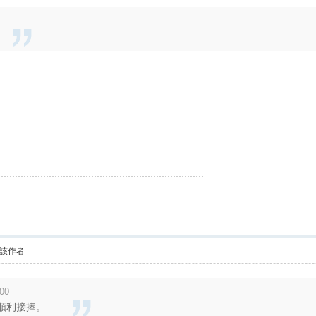
。
該作者
:00
部順利接捧。