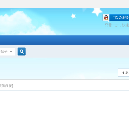
只需一步，快速
帖子
搜
返
索
[複製鏈接]