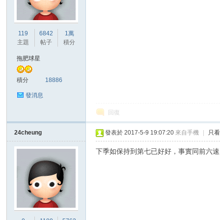
港
119
6842
1萬
主題
帖子
積分
拖肥球星
積分
18886
發消息
回復
愛
24cheung
發表於 2017-5-9 19:07:20
來自手機
|
只
下季如保持到第七已好好，事實同前六速