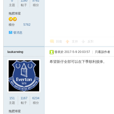
0
1180
5762
華
主題
帖子
積分
拖肥球星
積分
5762
發消息
回復
支持
反對
laukarwing
發表於 2017-5-9 20:03:57
|
只看該作者
頓
希望新仔全部可以在下季順利接捧。
151
1167
6234
主題
帖子
積分
迷
拖肥球星