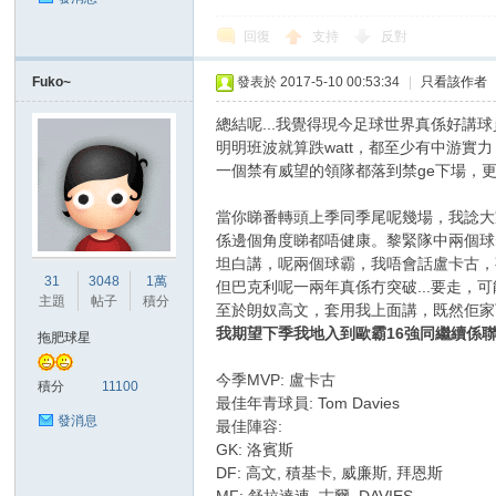
回復
支持
反對
Fuko~
發表於 2017-5-10 00:53:34
|
只看該作者
區
總結呢...我覺得現今足球世界真係好講
明明班波就算跌watt，都至少有中游實
一個禁有威望的領隊都落到禁ge下場，
當你睇番轉頭上季同季尾呢幾場，我諗大
係邊個角度睇都唔健康。黎緊隊中兩個球
坦白講，呢兩個球霸，我唔會話盧卡古，
31
3048
1萬
但巴克利呢一兩年真係冇突破...要走，
主題
帖子
積分
至於朗奴高文，套用我上面講，既然佢家
我期望下季我地入到歐霸16強同繼續係
拖肥球星
今季MVP: 盧卡古
積分
11100
最佳年青球員: Tom Davies
發消息
最佳陣容:
GK: 洛賓斯
DF: 高文, 積基卡, 威廉斯, 拜恩斯