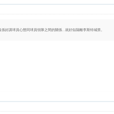
界真係好講球員心態同球員領隊之間的關係...就好似隔離李斯特城禁。