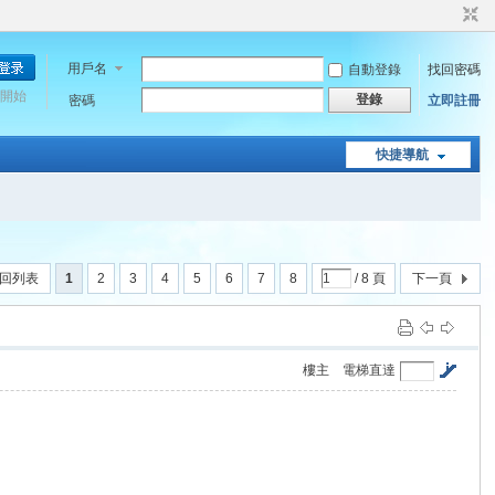
用戶名
自動登錄
找回密碼
開始
登錄
密碼
立即註冊
快捷導航
回列表
1
2
3
4
5
6
7
8
/ 8 頁
下一頁
樓主
電梯直達