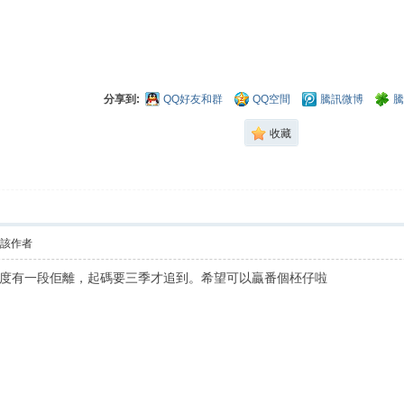
分享到:
QQ好友和群
QQ空間
騰訊微博
騰
收藏
看該作者
度有一段佢離，起碼要三季才追到。希望可以贏番個柸仔啦