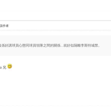
該作者
界真係好講球員心態同球員領隊之間的關係...就好似隔離李斯特城禁。
o 兄