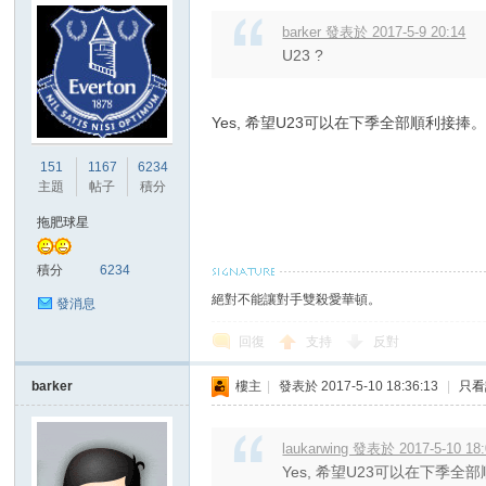
barker 發表於 2017-5-9 20:14
U23 ?
Yes, 希望U23可以在下季全部順利接捧
151
1167
6234
主題
帖子
積分
拖肥球星
積分
6234
絕對不能讓對手雙殺愛華頓。
發消息
回復
支持
反對
barker
樓主
|
發表於 2017-5-10 18:36:13
|
只看
laukarwing 發表於 2017-5-10 18
Yes, 希望U23可以在下季全