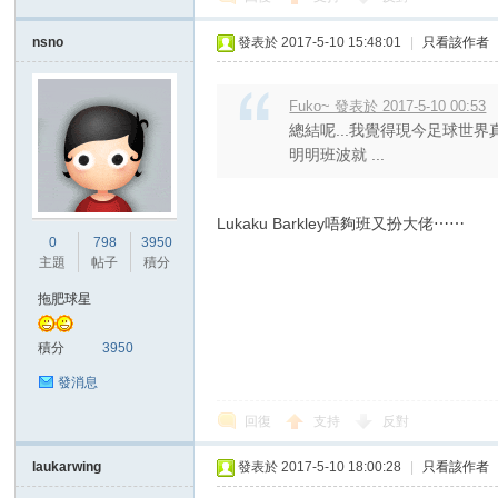
nsno
發表於 2017-5-10 15:48:01
|
只看該作者
Fuko~ 發表於 2017-5-10 00:53
總結呢...我覺得現今足球世
明明班波就 ...
Lukaku Barkley唔夠班又扮大佬⋯⋯
0
798
3950
主題
帖子
積分
拖肥球星
積分
3950
發消息
回復
支持
反對
laukarwing
發表於 2017-5-10 18:00:28
|
只看該作者