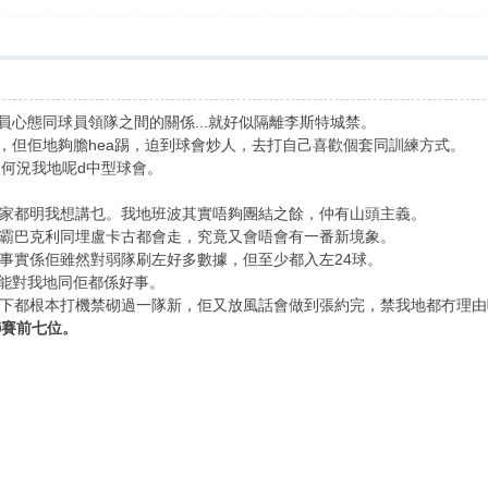
球員心態同球員領隊之間的關係...就好似隔離李斯特城禁。
力，但佢地夠膽hea踢，迫到球會炒人，去打自己喜歡個套同訓練方式。
更何況我地呢d中型球會。
家都明我想講乜。我地班波其實唔夠團結之餘，仲有山頭主義。
霸巴克利同埋盧卡古都會走，究竟又會唔會有一番新境象。
事實係佢雖然對弱隊刷左好多數據，但至少都入左24球。
可能對我地同佢都係好事。
下都根本打機禁砌過一隊新，佢又放風話會做到張約完，禁我地都冇理由
聯賽前七位。