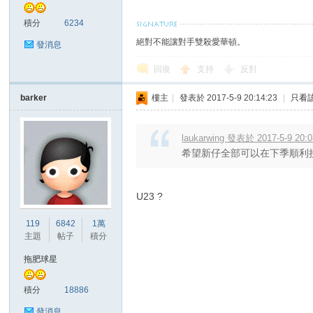
積分
6234
絕對不能讓對手雙殺愛華頓。
發消息
回復
支持
反對
barker
樓主
|
發表於 2017-5-9 20:14:23
|
只看
討
laukarwing 發表於 2017-5-9 20:0
希望新仔全部可以在下季順利
U23 ?
119
6842
1萬
主題
帖子
積分
論
拖肥球星
積分
18886
發消息