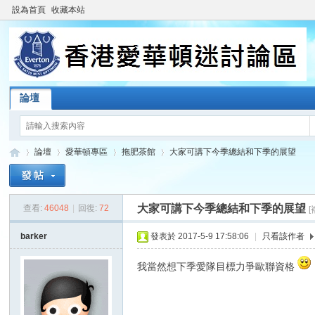
設為首頁
收藏本站
論壇
論壇
愛華頓專區
拖肥茶館
大家可講下今季總結和下季的展望
大家可講下今季總結和下季的展望
查看:
46048
|
回復:
72
香
»
›
›
›
barker
發表於 2017-5-9 17:58:06
|
只看該作者
我當然想下季愛隊目標力爭歐聯資格