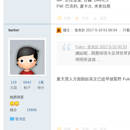
MF: 舒拉達連, 古爾, DAVIES
FW: 巴克利, 盧卡古, 米拿拉斯
回復
支持
反對
barker
樓主
|
發表於 2017-5-10 01:06:04
|
只看
Fuko~ 發表於 2017-5-10 00:53
總結呢...我覺得現今足球世
明明班波就 ...
夏天買人方面朗奴高文已提早做緊野 Fuk
119
6842
1萬
主題
帖子
積分
拖肥球星
積分
18886
發消息
回復
支持
反對