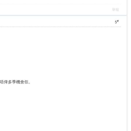
舉報
#
5
唔俾多季機會佢。