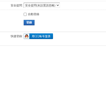
安全提問:
自動登錄
登錄
快捷登錄: