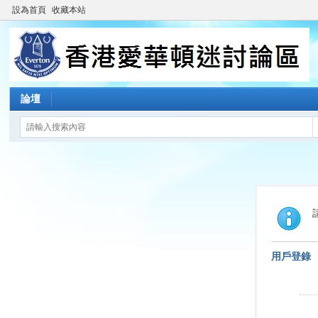
設為首頁
收藏本站
論壇
用戶登錄