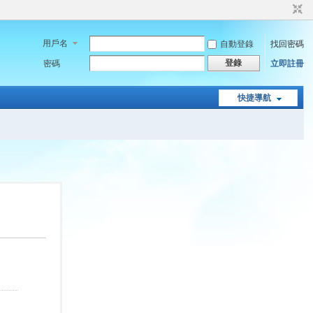
用戶名
自動登錄
找回密碼
登錄
密碼
立即註冊
快捷導航