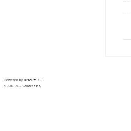
Powered by
Discuz!
X3.2
© 2001-2013
Comsenz Inc.