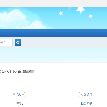
帖子
搜
索
請先登錄後才能繼續瀏覽
用戶名
立即註冊
密碼:
找回密碼