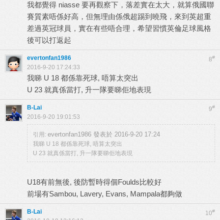
我都覺得 niasse 要再觀察下，落差實在太大，就算俄國聯
賽質素唔係好高，但無理由係俄超踢到曉飛，來到英超重
差過英冠球員，實在有些唔合理，希望習慣英倫足球風格
後可以打返起
evertonfan1986
#
8
2016-9-20 17:24:33
我睇 U 18 都係靠死球, 唔算太突出
U 23 就真係當打, 升一隊要睇佢地表現
B-Lai
#
9
2016-9-20 19:01:53
evertonfan1986 發表於 2016-9-20 17:24
引用:
我睇 U 18 都係靠死球, 唔算太突出
U 23 就真係當打, 升一隊要睇佢地表現
U18有前無後, 後防暫時得個Foulds比較好
前場有Sambou, Lavery, Evans, Mampala都夠做
B-Lai
#
10