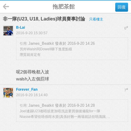
拖肥茶館
回復
非一隊(U23, U18, Ladies)球員賽事討論
只看樓主
B-Lai
#
6
2016-9-20 15:30:57
James_Beatkit 發表於 2016-9-20 14:26
引用:
另外Walsh同Dowell睇下進度點樣
潛質就肯定有
呢2個尋晚都入波
walsh入左個罰球
Forever_Fan
#
7
2016-9-20 16:14:40
James_Beatkit 發表於 2016-9-20 14:28
引用:
Joel連踢U23都唔掂更加唔洗諗要買個後備龍for一隊
Niasse希望佢唔係咁水貨(真係好難一兩場就話佢唔識踢, ...