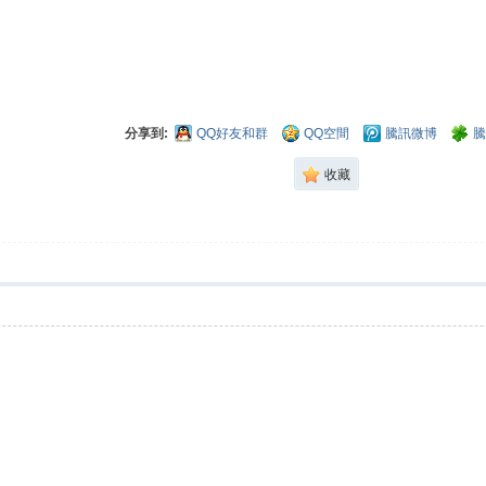
分享到:
QQ好友和群
QQ空間
騰訊微博
騰
收藏