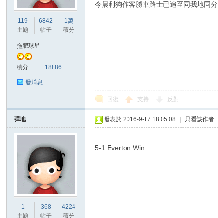
今晨利狗作客勝車路士已追至同我地同分喇
119
6842
1萬
主題
帖子
積分
拖肥球星
積分
18886
發消息
回復
支持
反對
彈地
發表於 2016-9-17 18:05:08
|
只看該作者
5-1 Everton Win..........
1
368
4224
主題
帖子
積分