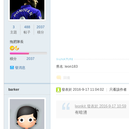
3
488
2037
主題
帖子
積分
拖肥隊長
積分
2037
舊名: leon183
發消息
回復
barker
發表於 2016-9-17 11:04:02
|
只看該作者
leonkit 發表於 2016-9-17 10:59
有暗湧