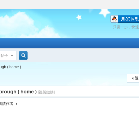
只需一步，快速
帖子
搜
ugh ( home )
返
sbrough ( home )
索
[複製鏈接]
看該作者