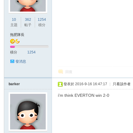
港
10
362
1254
主題
帖子
積分
拖肥隊長
積分
1254
發消息
回復
愛
barker
發表於 2016-9-16 16:47:17
|
只看該作者
i'm think EVERTON win 2-0