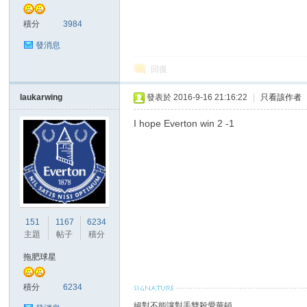
積分
3984
發消息
回復
laukarwing
發表於 2016-9-16 21:16:22
|
只看該作者
討
I hope Everton win 2 -1
151
1167
6234
主題
帖子
積分
論
拖肥球星
積分
6234
絕對不能讓對手雙殺愛華頓。