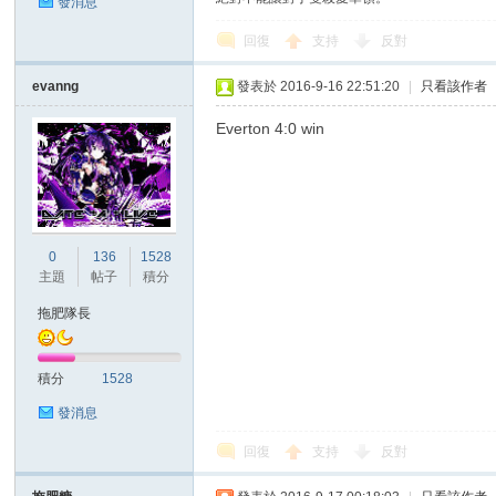
發消息
回復
支持
反對
evanng
發表於 2016-9-16 22:51:20
|
只看該作者
區
Everton 4:0 win
0
136
1528
主題
帖子
積分
拖肥隊長
積分
1528
發消息
回復
支持
反對