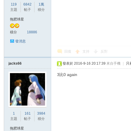
華
119
6842
1萬
主題
帖子
積分
拖肥球星
積分
18886
發消息
回復
支持
反對
頓
jacks66
發表於 2016-9-16 20:17:39
來自手機
|
只
3比0 again
1
161
3984
迷
主題
帖子
積分
拖肥球星