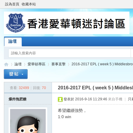
設為首頁
收藏本站
論壇
論壇
愛華頓專區
賽事直擊
2016-2017 EPL ( week 5 ) Middlesbro
2016-2017 EPL ( week 5 ) Middle
查看:
32499
|
回復:
70
香
»
›
›
›
爆炸拖肥糖
發表於 2016-9-16 11:29:46
來自手機
|
只
希望繼續強勢，
1:0 win