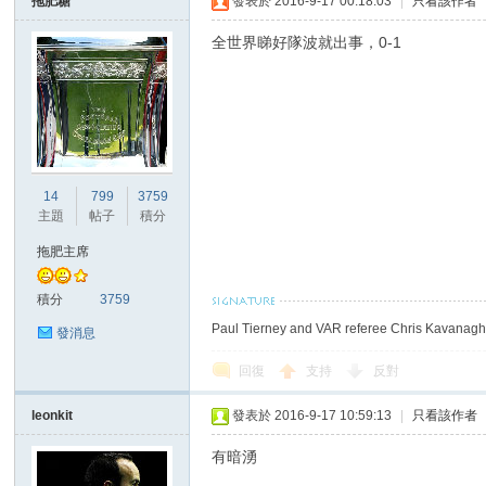
拖肥糖
發表於 2016-9-17 00:18:03
|
只看該作者
全世界睇好隊波就出事，0-1
14
799
3759
主題
帖子
積分
拖肥主席
積分
3759
Paul Tierney and VAR referee Chris Kavanagh 
發消息
回復
支持
反對
leonkit
發表於 2016-9-17 10:59:13
|
只看該作者
有暗湧