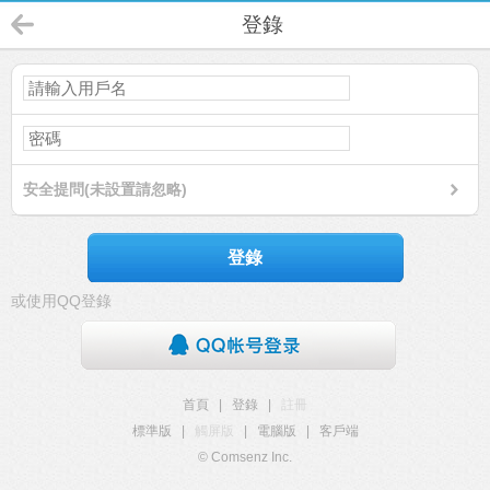
登錄
安全提問(未設置請忽略)
登錄
或使用QQ登錄
首頁
|
登錄
|
註冊
標準版
|
觸屏版
|
電腦版
|
客戶端
© Comsenz Inc.