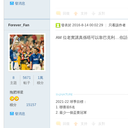
發消息
回復
支持
反對
Forever_Fan
發表於 2016-8-14 00:02:29
|
只看該作者
區
AM 位老實講真係唔可以靠巴克利....
8
5671
1萬
主題
帖子
積分
拖肥球星
2021-22 球季目標：
積分
15157
1. 聯賽前6名
2. 最少一個盃賽冠軍
發消息
回復
支持
反對