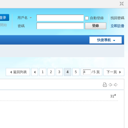
用戶名
自動登錄
找回密碼
開始
登錄
密碼
立即註冊
快捷導航
返回列表
1
2
3
4
5
/ 5 頁
下一頁
#
31