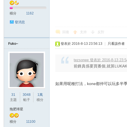
積分
1162
發消息
回復
支持
反對
Fuko~
發表於 2016-8-13 23:56:13
|
只看該作者
討
tezsonee 發表於 2016-8-13 23:5
前鋒真係要買番個,就算LUKA
如果用呢種打法，kone都仲可以玩多半季
31
3048
1萬
主題
帖子
積分
論
拖肥球星
積分
11100