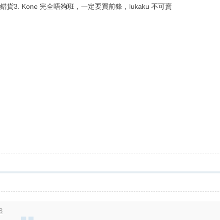
入錯貨3. Kone 完全唔夠班，一定要買前鋒，lukaku 不可賣
8