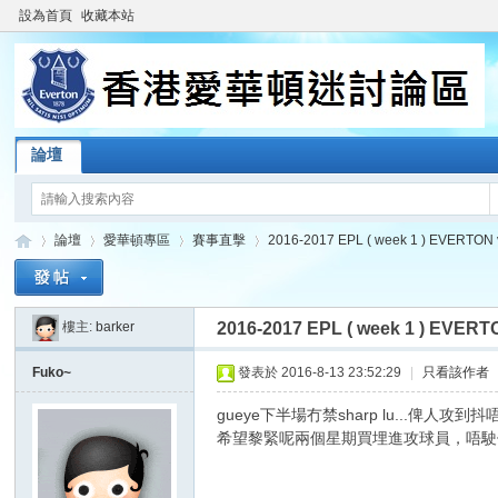
設為首頁
收藏本站
論壇
論壇
愛華頓專區
賽事直擊
2016-2017 EPL ( week 1 ) EVERTON v
樓主:
barker
2016-2017 EPL ( week 1 ) EVERTO
香
»
›
›
›
Fuko~
發表於 2016-8-13 23:52:29
|
只看該作者
gueye下半場冇禁sharp lu...俾人
希望黎緊呢兩個星期買埋進攻球員，唔駛俾