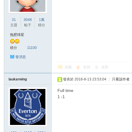
港
31
3048
1萬
主題
帖子
積分
拖肥球星
積分
11100
發消息
回復
支持
反對
愛
laukarwing
發表於 2016-8-13 23:53:04
|
只看該作者
Full time
1 -1