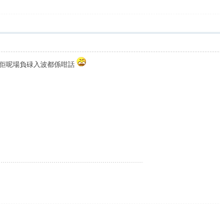
你話佢呢場負碌入波都係咁話