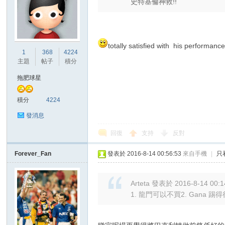
史特基倫神救!!
totally satisfied with his performanc
1
368
4224
主題
帖子
積分
拖肥球星
積分
4224
發消息
回復
支持
反對
Forever_Fan
發表於 2016-8-14 00:56:53
來自手機
|
只
Arteta 發表於 2016-8-14 00:1
1. 龍門可以不買2. Gana 踢