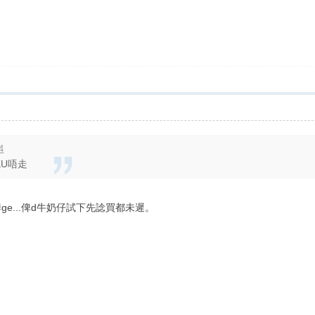
4
KU唔走
ge...俾d牛奶仔試下先諗買都未遲。