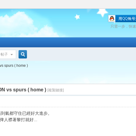
只需一步，快速
帖子
搜
s spurs ( home )
N vs spurs ( home )
索
[複製鏈接]
攻到抖唔到氣都守住已經好大進步。
人襟著黎打就好...