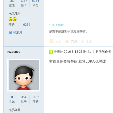
151
1167
6234
華
主題
帖子
積分
拖肥球星
積分
6234
絕對不能讓對手雙殺愛華頓。
發消息
回復
支持
反對
tezsonee
發表於 2016-8-13 23:54:41
|
只看該作者
頓
前鋒真係要買番個,就算LUKAKU唔走
0
354
1162
主題
帖子
積分
迷
拖肥隊長