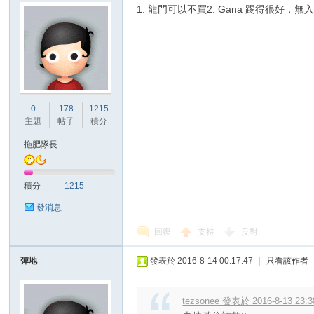
1. 龍門可以不買2. Gana 踢得很好，無
0
178
1215
主題
帖子
積分
拖肥隊長
積分
1215
發消息
回復
支持
反對
彈地
發表於 2016-8-14 00:17:47
|
只看該作者
tezsonee 發表於 2016-8-13 23:3