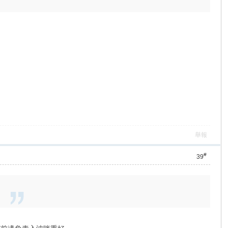
舉報
#
39