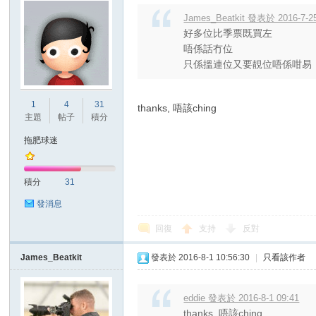
James_Beatkit 發表於 2016-7-25
好多位比季票既買左
唔係話冇位
只係搵連位又要靚位唔係咁易
1
4
31
thanks, 唔該ching
主題
帖子
積分
拖肥球迷
積分
31
發消息
回復
支持
反對
James_Beatkit
發表於 2016-8-1 10:56:30
|
只看該作者
eddie 發表於 2016-8-1 09:41
thanks, 唔該ching