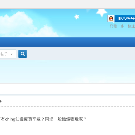
只需一步，快速
帖子
搜
索
冇ching知邊度買平嫁？同埋一般幾錢張飛呢？