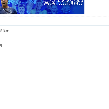
該作者
網