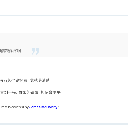
2月d價錢係官網
於有冇其他途徑買, 我就唔清楚
買到一張, 而家英磅跌, 相信會更平
e rest is covered by
James McCarthy
.”