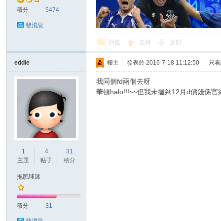
積分
5474
發消息
回復
支持
反對
eddie
樓主
|
發表於 2016-7-18 11:12:50
|
只看
討
我同個fd兩個去呀
華頓halo!!!~~但我未搵到12月d價錢係官
1
4
31
主題
帖子
積分
論
拖肥球迷
積分
31