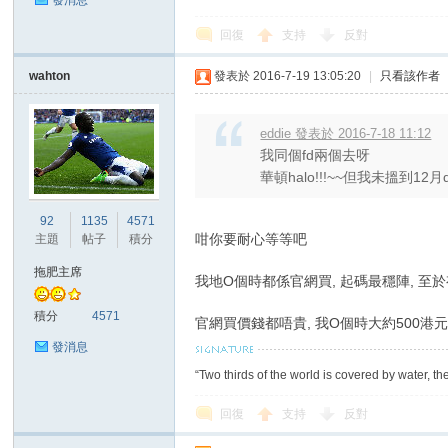
發消息
回復
支持
反對
wahton
發表於 2016-7-19 13:05:20
|
只看該作者
區
eddie 發表於 2016-7-18 11:12
我同個fd兩個去呀
華頓halo!!!~~但我未搵到1
92
1135
4571
咁你要耐心等等吧
主題
帖子
積分
拖肥主席
我地O個時都係官網買, 起碼最穩陣, 至
積分
4571
官網買價錢都唔貴, 我O個時大約500港元
發消息
“Two thirds of the world is covered by water, th
回復
支持
反對