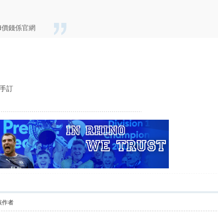
2月d價錢係官網
幫手訂
該作者