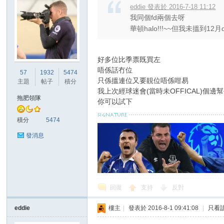
eddie 發表於 2016-7-18 11:12
我同個fd兩個去呀
華頓halo!!!~~但我未搵到1
好多位比季票既買左
唔係話冇位
57
1932
5474
只係搵連位又要靚位唔係咁易
主題
帖子
積分
我上次經球迷會(當時未OFFICAL)個邊
拖肥領隊
你可以試下
積分
5474
發消息
回復
支持
反對
eddie
樓主
|
發表於 2016-8-1 09:41:08
|
只看