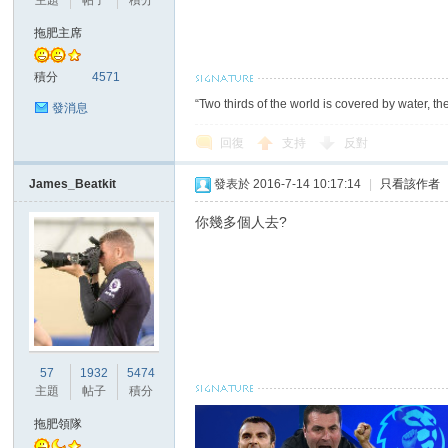
主題
帖子
積分
華
拖肥主席
積分
4571
“Two thirds of the world is covered by water, th
發消息
回復
支持
反對
James_Beatkit
發表於 2016-7-14 10:17:14
|
只看該作者
頓
你幾多個人去?
57
1932
5474
主題
帖子
積分
迷
拖肥領隊