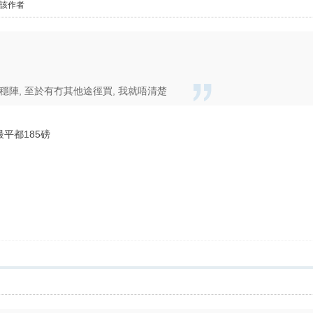
該作者
穩陣, 至於有冇其他途徑買, 我就唔清楚
最平都185磅