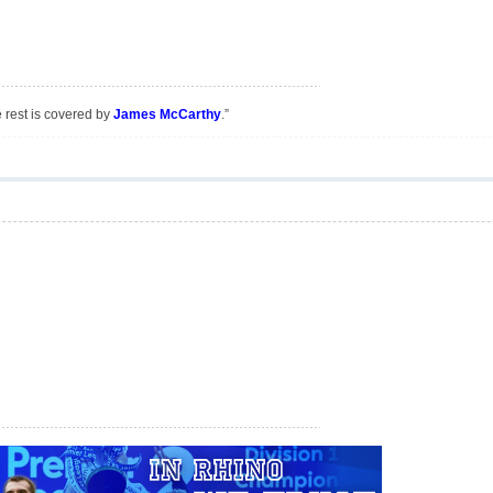
e rest is covered by
James McCarthy
.”