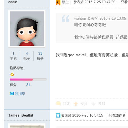
eddie
樓主
|
發表於 2016-7-25 10:47:20
|
只看
wahton 發表於 2016-7-19 13:05
咁你要耐心等等吧
我地O個時都係官網買, 起碼最
1
4
31
我問過geg travel，佢地有賣英超飛，但
主題
帖子
積分
拖肥球迷
積分
31
發消息
回復
支持
反對
James_Beatkit
發表於 2016-7-25 10:57:15
|
只看該作者