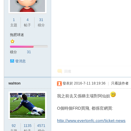
港
1
4
31
主題
帖子
積分
拖肥球迷
積分
31
發消息
回復
愛
wahton
發表於 2016-7-11 18:19:36
|
只看該作者
我之前去又係睇主場對阿仙奴
O個時個FRD買飛, 都係官網買:
http://www.evertonfc.com/ticket-news
92
1135
4571