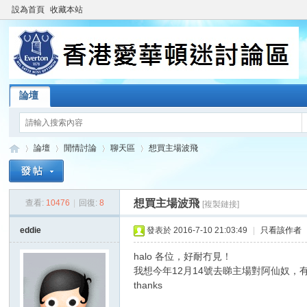
設為首頁
收藏本站
論壇
論壇
閒情討論
聊天區
想買主場波飛
想買主場波飛
查看:
10476
|
回復:
8
[複製鏈接]
香
»
›
›
›
eddie
發表於 2016-7-10 21:03:49
|
只看該作者
halo 各位，好耐冇見！
我想今年12月14號去睇主場對阿仙奴，有
thanks